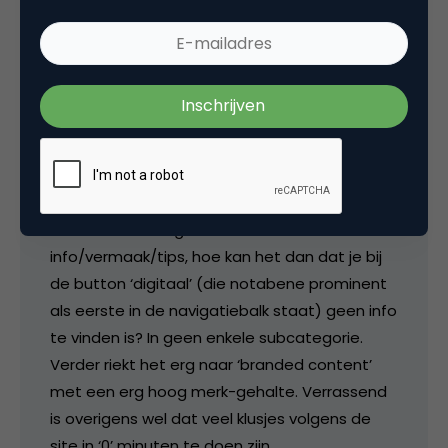
Ronald ter Voert
Of het een kopie of geinspireerd is op een
bestaand concept maakt volgens mij niet
zoveel uit. Als dat al het geval is, dan hebben
ze inderdaad maar ten dele ‘gespiekt’. Als je
als Sanoma zo’n grote portfolio aan bladen
hebt en al zo lang deze branche voorziet van
info/vermaak/tips, hoe kan het dan dat je bij
de button ‘digitaal’ (die notabene prominent
als eerste in de navigatiebalk staat) geen info
te vinden is? In geen enkele subcategorie.
Verder riekt het erg naar ‘branded content’
met een erg hoog merk-gehalte. Verrassend
is overigens wel dat veel klusjes volgens de
site in ‘0’ minuten te doen zijn.