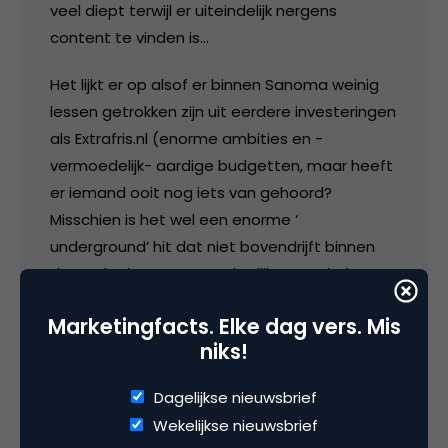
veel diept terwijl er uiteindelijk nergens
content te vinden is…
Het lijkt er op alsof er binnen Sanoma weinig
lessen getrokken zijn uit eerdere investeringen
als Extrafris.nl (enorme ambities en -
vermoedelijk- aardige budgetten, maar heeft
er iemand ooit nog iets van gehoord?
Misschien is het wel een enorme ‘
underground’ hit dat niet bovendrijft binnen
de MF doelgroep, maar dat lijkt me – helaas
voor Sanoma- niet het geval…)
Marketingfacts. Elke dag vers. Mis
niks!
26 september 2007 om 06:49
Dagelijkse nieuwsbrief
Wekelijkse nieuwsbrief