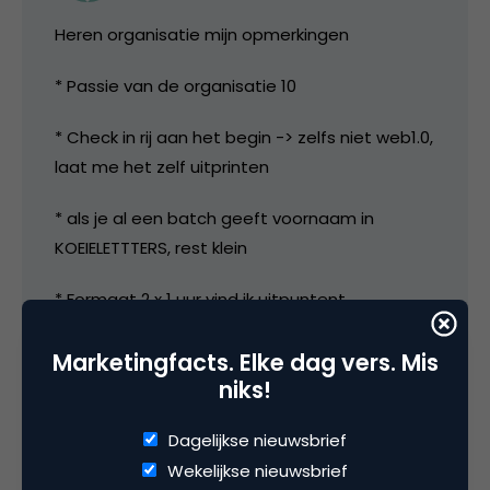
Heren organisatie mijn opmerkingen
* Passie van de organisatie 10
* Check in rij aan het begin -> zelfs niet web1.0,
laat me het zelf uitprinten
* als je al een batch geeft voornaam in
KOEIELETTTERS, rest klein
* Formaat 2 x 1 uur vind ik uitpuntent.
Suggestie: Ceremonie meester die kritisch en
met humor na een half uur presentatie
Marketingfacts. Elke dag vers. Mis
niks!
mensen ondervraagd, backchannel in de
gaten houdt voor vragen en interactie met
Dagelijkse nieuwsbrief
zaal voor 15 minuten neerzet. 2 presentaties
Wekelijkse nieuwsbrief
achter elkaar en dan pauze. Het duurde me te