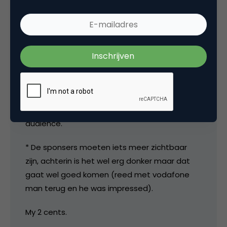
lang.
* Presentatie Giles was niet goed. Niet
geschikt voor deze groep. Hij had wel veel te
vertellen en was een goed interessant bedrijf
* Presentatie Tomi was top maar ik hield het
na 45 minuten niet meer uit. Zal zelf ook nooit
meer langer doorgaan want you warn out the
audience.
* De sponsers moeten iets meer zichtbaar
zijn, achterin is het wel erg donker maar dat
gaat wel goed komen (reed met vodafone
man terug en he was impressed).
My 2 cents.