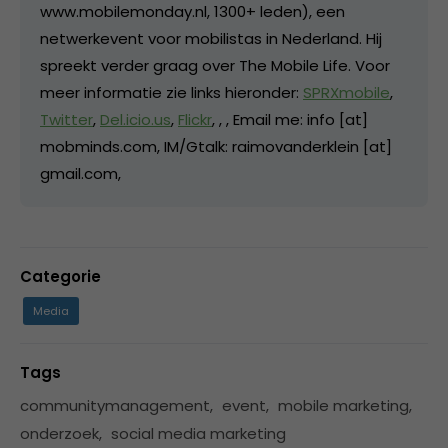
www.mobilemonday.nl, 1300+ leden), een
netwerkevent voor mobilistas in Nederland. Hij
spreekt verder graag over The Mobile Life. Voor
meer informatie zie links hieronder:
SPRXmobile
,
Twitter
,
Del.icio.us
,
Flickr
,
,
, Email me: info [at]
mobminds.com, IM/Gtalk: raimovanderklein [at]
gmail.com,
Categorie
Media
Tags
communitymanagement
,
event
,
mobile marketing
,
onderzoek
,
social media marketing