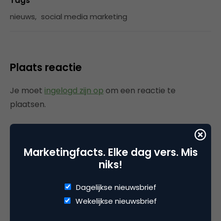
Tags
nieuws
,
social media marketing
Plaats reactie
Je moet
ingelogd zijn op
om een reactie te
plaatsen.
Marketingfacts. Elke dag vers. Mis
Gerelateerde artikelen
niks!
Marketingfacts Zomercheck –
Dagelijkse nieuwsbrief
Durk Bosma
Wekelijkse nieuwsbrief