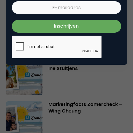
Marketingfacts Zomercheck –
Roel Stavorinus
Marketingfacts Zomercheck –
Ine Stultjens
Marketingfacts Zomercheck –
Wing Cheung