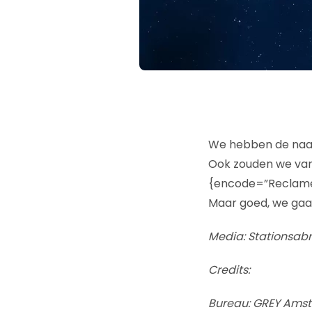
We hebben de naam
Ook zouden we vana
{encode=”ReclameR
Maar goed, we ga
Media: Stationsabri
Credits:
Bureau: GREY Ams