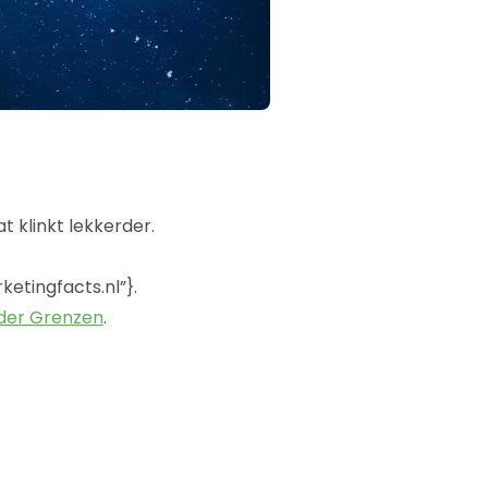
klinkt lekkerder.
tingfacts.nl”}.
der Grenzen
.