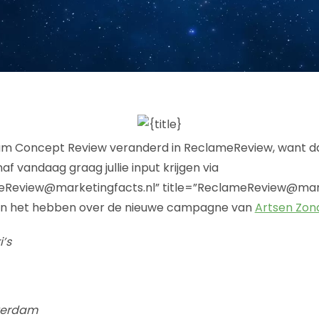
 Concept Review veranderd in ReclameReview, want dat 
f vandaag graag jullie input krijgen via
eview@marketingfacts.nl” title=”ReclameReview@marke
an het hebben over de nieuwe campagne van
Artsen Zon
’s
terdam