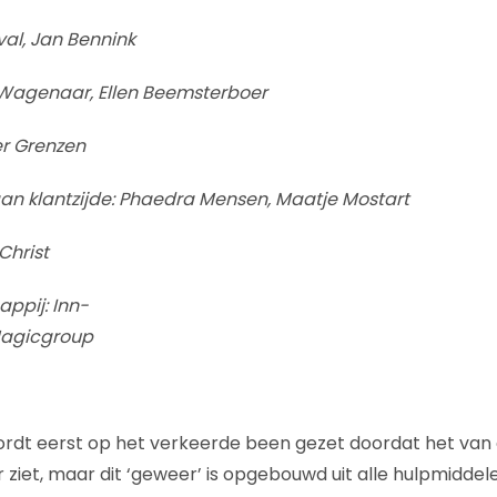
val, Jan Bennink
Wagenaar, Ellen Beemsterboer
er Grenzen
an klantzijde: Phaedra Mensen, Maatje Mostart
Christ
ppij: Inn-
Magicgroup
 wordt eerst op het verkeerde been gezet doordat het van e
 ziet, maar dit ‘geweer’ is opgebouwd uit alle hulpmiddel