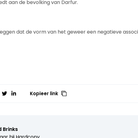
dt aan de bevolking van Darfur.
 zeggen dat de vorm van het geweer een negatieve assoc
Kopieer link
 Brinks
aar bij
Hardcopy