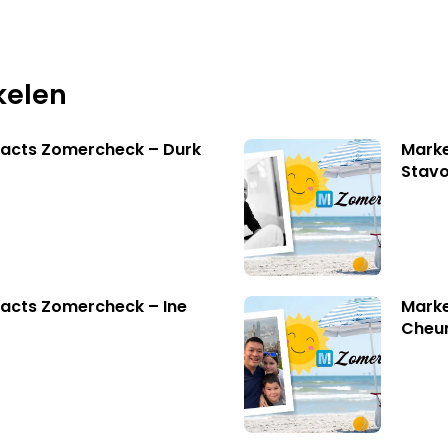
kelen
facts Zomercheck – Durk
Marke
Stavo
acts Zomercheck – Ine
Marke
Cheu