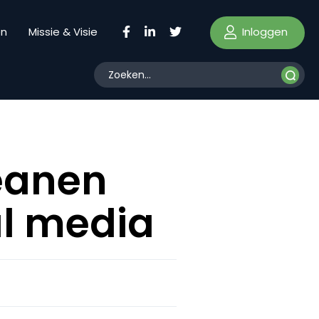
Inloggen
en
Missie & Visie
peanen
al media