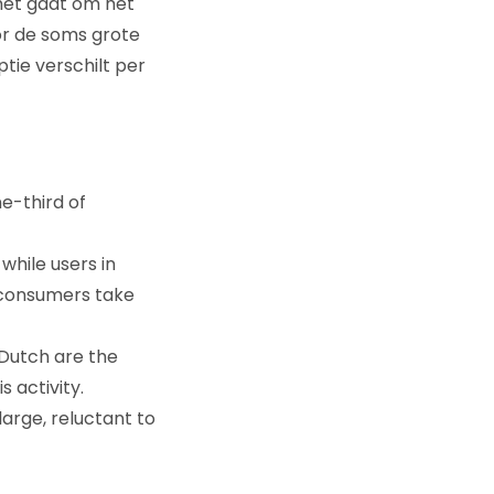
 het gaat om het
or de soms grote
ptie verschilt per
ne-third of
hile users in
 consumers take
 Dutch are the
s activity.
arge, reluctant to