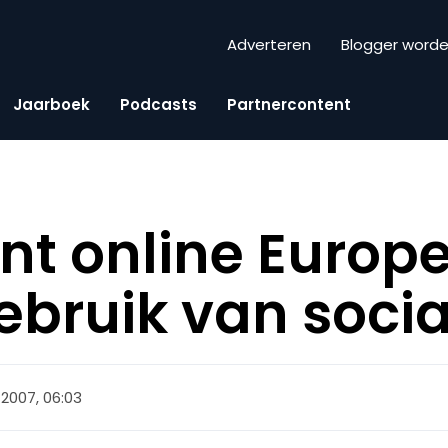
Adverteren
Blogger word
Jaarboek
Podcasts
Partnercontent
nt online Euro
bruik van soci
i 2007, 06:03