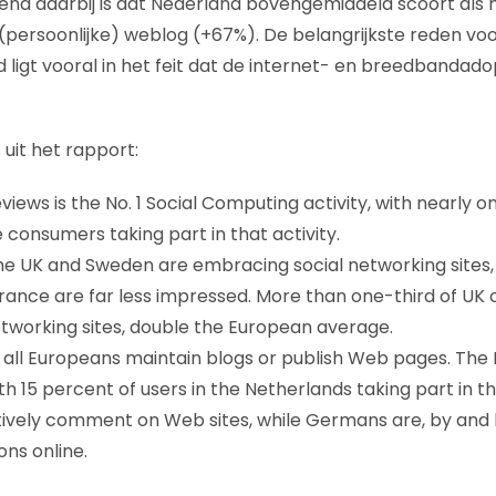
llend daarbij is dat Nederland bovengemiddeld scoort als
(persoonlijke) weblog (+67%). De belangrijkste reden vo
d ligt vooral in het feit dat de internet- en breedbandado
 uit het rapport:
iews is the No. 1 Social Computing activity, with nearly o
 consumers taking part in that activity.
e UK and Sweden are embracing social networking sites, w
ance are far less impressed. More than one-third of UK
networking sites, double the European average.
 all Europeans maintain blogs or publish Web pages. The
ith 15 percent of users in the Netherlands taking part in thi
ively comment on Web sites, while Germans are, by and l
ons online.