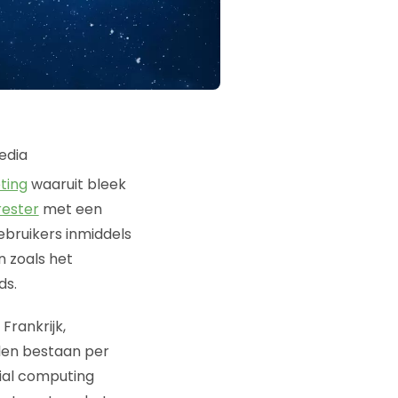
ting
waaruit bleek
rester
met een
ebruikers inmiddels
n zoals het
ds.
Frankrijk,
illen bestaan per
ial computing