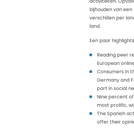
activiteiten. Opva
bijhouden van een 
verschillen per lan
land.
Een paar highlights
Reading peer rev
European online
Consumers in th
Germany and Fr
part in social 
Nine percent of
most prolific, w
The Spanish act
offer their opini