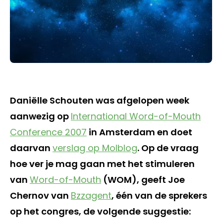
Daniëlle Schouten was afgelopen week
aanwezig op
International Word-of-Mouth
Conference 2007
in Amsterdam en doet
daarvan
verslag op Molblog
. Op de vraag
hoe ver je mag gaan met het stimuleren
van
Word-of-Mouth
(WOM), geeft Joe
Chernov van
Bzzagent
, één van de sprekers
op het congres, de volgende suggestie: