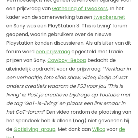
een prijsvraag van
Gathering of Tweakers
. In het
kader van de samenwerking tussen
tweakers.net
en Sony was een PlayStation 3 ‘This is Living’ forum
geopend, waarin gebruikers over de nieuwe
Playstation konden discussiëren. Als afsluiter van dit
forum werd
een prijsvraag
opgesteld met fraaie
prijzen van Sony.
Cowboy-Bebop
bedacht de
uiteindelijk opdracht voor de prijsvraag: “
Verklaar in
een verhaaltje, foto slide show, video, liedje of wat
anders creatiefs waarom de PS3 voor jou ‘This is
living’ is. Post je creatieve bijdrage op Youtube met
de tag ‘GoT-is-living’ en plaats een link ernaar in
het GoT-forum.
” Een video rondom de plaatsing van
het spandoek heb ik alleen (nog) niet gevonden bij
de
Gotisliving-group
. Met dank aan
Wilco
voor
de
tip
!