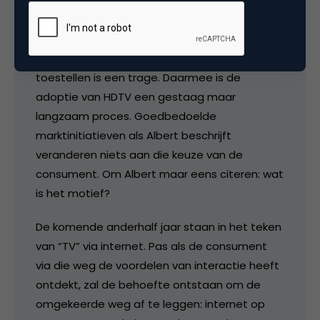
HDTV is mooi, maar zal voor weinig
consumenten een reden zijn om een nieuwe
TV te kopen. En de vervangingsmarkt van TV-
toestellen is een trage. Daarmee is de
adoptie van HDTV een gestaag maar
langzaam proces. Goedbedoelde
marktinitiatieven als Albert beschrijft
veranderen niets aan die keuze van de
consument. Om Albert maar eens citeren: wat
is het motief?
De komende anderhalf jaar staan in het teken
van “TV” via internet. Pas als de consument
via die weg de voordelen van interactie heeft
ontdekt, zal de behoefte ontstaan om de
omgekeerde weg af te leggen: internet op