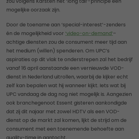
zou volgens Karsten het ‘long tail’-principe een
mogelijke oorzaak zijn.
Door de toename aan ‘special-interest’-zenders
én de mogelijkheid voor
‘video-on-demand’
–
achtige diensten zou de consument meer tijd aan
het medium (willen) spenderen. Om UPC’s
aspiraties op dit vlak te onderstrepen zal het bedrijf
vanaf 16 april aanstaande een vernieuwde VOD-
dienst in Nederland uitrollen, waarbij de kijker echt
zelf kan bepalen wat hij wanneer kijkt. Iets wat bij
UPC vandaag de dag nog niet mogelijk is. Aangezien
ook branchegenoot Essent gisteren aankondigde
dat zij dit najaar met zowel HDTV als een VOD-
dienst op de markt zal komen, lijkt de strijd om de
consument met een toenemende behoefte aan
quality-time in aantocht.