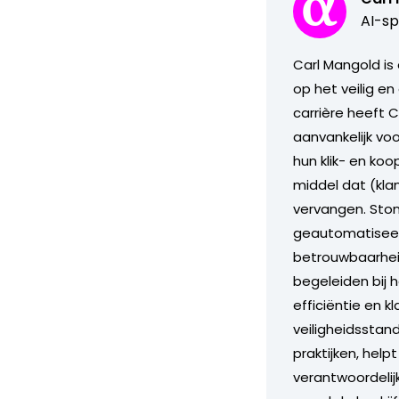
AI-sp
Carl Mangold is
op het veilig en
carrière heeft 
aanvankelijk vo
hun klik- en ko
middel dat (kla
vervangen. Stond
geautomatiseerd
betrouwbaarheid
begeleiden bij 
efficiëntie en 
veiligheidsstand
praktijken, help
verantwoordelij