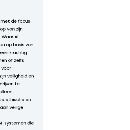
, met de focus
op van zijn
. Waar AI
en op basis van
 een krachtig
en of zelfs
I voor
n veiligheid en
rijven te
alleen
te ethische en
aan veilige
 AI-systemen die