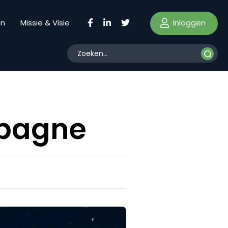
Inloggen
en
Missie & Visie
mpagne