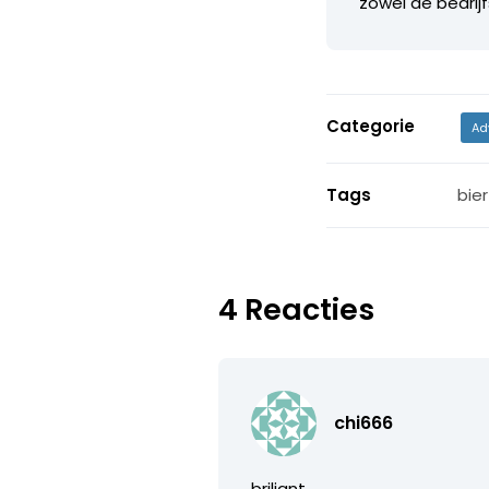
zowel de bedrij
Categorie
Ad
Tags
bie
4 Reacties
chi666
briljant