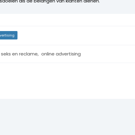
fsdoelen als de belangen van klanten dienen.
vertising
r seks en reclame
,
online advertising