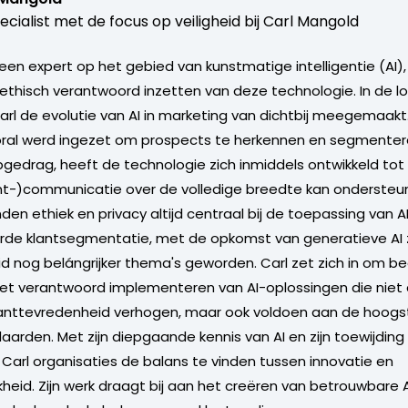
ecialist met de focus op veiligheid bij Carl Mangold
 een expert op het gebied van kunstmatige intelligentie (AI)
 ethisch verantwoord inzetten van deze technologie. In de lo
Carl de evolutie van AI in marketing van dichtbij meegemaakt
oral werd ingezet om prospects te herkennen en segmenter
opgedrag, heeft de technologie zich inmiddels ontwikkeld tot
nt-)communicatie over de volledige breedte kan ondersteun
en ethiek en privacy altijd centraal bij de toepassing van A
e klantsegmentatie, met de opkomst van generatieve AI zij
 nog belángrijker thema's geworden. Carl zet zich in om bed
het verantwoord implementeren van AI-oplossingen die niet 
klanttevredenheid verhogen, maar ook voldoen aan de hoogs
aarden. Met zijn diepgaande kennis van AI en zijn toewijding 
t Carl organisaties de balans te vinden tussen innovatie en
kheid. Zijn werk draagt bij aan het creëren van betrouwbare