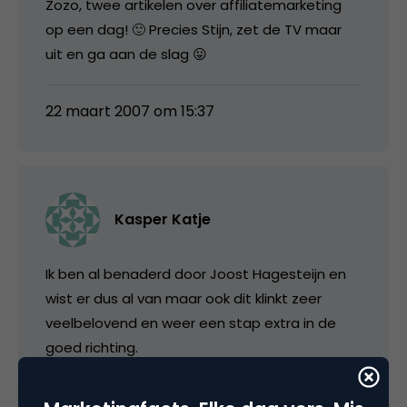
Zozo, twee artikelen over affiliatemarketing
op een dag! 🙂 Precies Stijn, zet de TV maar
uit en ga aan de slag 😛
22 maart 2007 om 15:37
Kasper Katje
Ik ben al benaderd door Joost Hagesteijn en
wist er dus al van maar ook dit klinkt zeer
veelbelovend en weer een stap extra in de
goed richting.
22 maart 2007 om 15:54