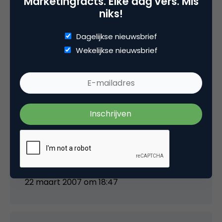
Marketingfacts. Elke dag vers. Mis
niks!
Dagelijkse nieuwsbrief
Wekelijkse nieuwsbrief
Wouter
Ook ik ben benaderd door Advertising.com.
Maar ik ben altijd een beetje terughoudend als
het om affiliate-marketing gaat.
Als iemand ervaringen heeft bij dit bedrijf, dan
hoor ik het graag!
22 maart 2007 om 18:47