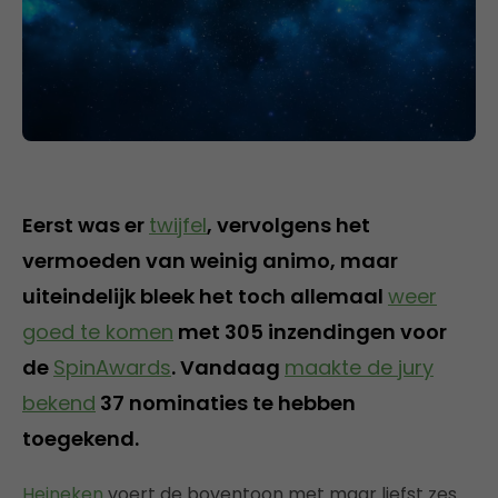
Eerst was er
twijfel
, vervolgens het
vermoeden van weinig animo, maar
uiteindelijk bleek het toch allemaal
weer
goed te komen
met 305 inzendingen voor
de
SpinAwards
. Vandaag
maakte de jury
bekend
37 nominaties te hebben
toegekend.
Heineken
voert de boventoon met maar liefst zes