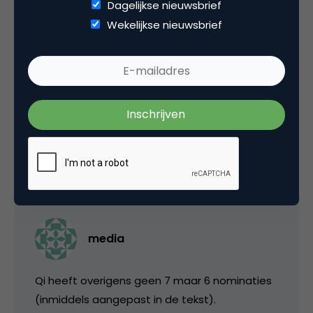
Dagelijkse nieuwsbrief
beste website concept (vorig jaar was ik nog
Wekelijkse nieuwsbrief
jurylid in de categorie beste online
campagnes). Kan je vertellen dat het een
hele klus was om de ruim 70 website
concepten door te worstelen. Wel leuk om te
doen overigens!
8 maart 2007 om 20:37
media
Qi heeft overigens geen 7 maar 6 nominaties
(inmiddels aangepast in de tekst).