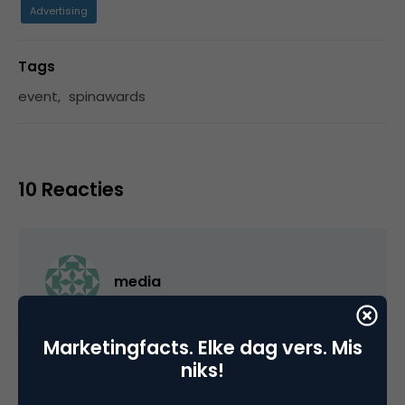
Advertising
Tags
event
,
spinawards
10 Reacties
media
Verrassend 😉
Marketingfacts. Elke dag vers. Mis
niks!
Ik zal er uiteraard bij zijn op 21 maart en 5 april.
Ben zelf dit jaar voorzitter van de jury voor