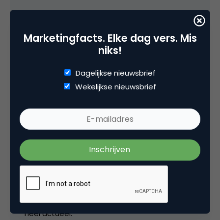
Eric
Marketingfacts. Elke dag vers. Mis
niks!
Leuke post, ik ga even sneeuwballen gooien
buiten!
Dagelijkse nieuwsbrief
Wekelijkse nieuwsbrief
8 februari 2007 om 13:38
Allstar
Haha, “actuele posting”… Ronald, is dat
cynisch bedoeld? Winter 2005/2006 is niet zo
heel actueel.