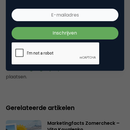
Tags
mobile marketing
,
online pr & branding
Plaats reactie
Je moet
ingelogd zijn op
om een reactie te
plaatsen.
Gerelateerde artikelen
Marketingfacts Zomercheck –
Vita Kovalenko