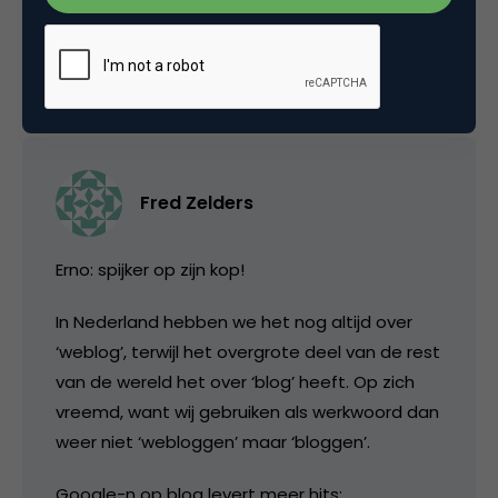
recorder worden geplaatst.
16 december 2006 om 16:46
Fred Zelders
Erno: spijker op zijn kop!
In Nederland hebben we het nog altijd over
‘weblog’, terwijl het overgrote deel van de rest
van de wereld het over ‘blog’ heeft. Op zich
vreemd, want wij gebruiken als werkwoord dan
weer niet ‘webloggen’ maar ‘bloggen’.
Google-n op blog levert meer hits: