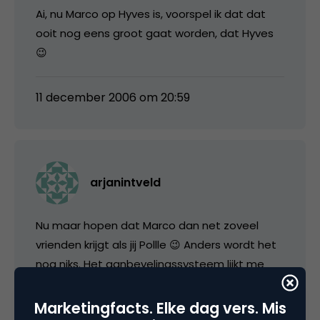
Ai, nu Marco op Hyves is, voorspel ik dat dat
ooit nog eens groot gaat worden, dat Hyves
😉
11 december 2006 om 20:59
arjanintveld
Nu maar hopen dat Marco dan net zoveel
vrienden krijgt als jij Pollle 😉 Anders wordt het
nog niks. Het aanbevelingssysteem lijkt me
niets. Juist door de combinaties van merken
en hyves die mensen zelf maken kun je dit
Marketingfacts. Elke dag vers. Mis