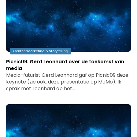
Contentmarketing & Storytelling
Picnic09: Gerd Leonhard over de toekomst van
media
Media-futurist Gerd Leonhard gaf op Picnic09 deze
keynote (zie ook: deze presentatie op MoMo). Ik
sprak met Leonhard op het…