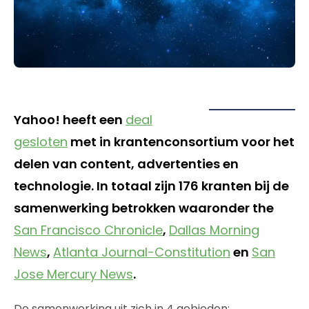
Yahoo! heeft een
deal
gesloten
met in krantenconsortium voor het
delen van content, advertenties en
technologie. In totaal zijn 176 kranten bij de
samenwerking betrokken waaronder the
San Francisco Chronicle
,
Dallas Morning
News
,
Atlanta Journal-Constitution
en
San
Jose Mercury News
.
De samenwerking uit zich in 4 gebieden: