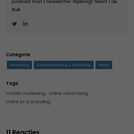
podcast host | newsletter: Gijsbregt fileert | de
Buik
Categorie
Advertising
Contentmarketing & Storytelling
Media
Tags
mobile marketing
,
online advertising
,
online pr & branding
11 Reacties