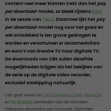
content veel meer klanten trekt dan het
pay
per download
-model, zo bleek tijdens
Eday
in de sessie van
Tele2
. Daarmee lijkt het
pay
per download
-model nog voor het goed en
wel ontwikkeld is ten grave gedragen te
worden en verschuiven er reclamedollars
en euro’s van lineaire TV naar digitale TV.
De downloads van CBS zullen dezelfde
mogelijkheden krijgen als het bekijken van
de serie op de digitale video recorder,
exclusief adskipping natuurlijk.
CBS gaat series als
CSI
,
CSI:Miami
,
CSI:NY
,
Numb3rs
en
Big Brother
aanbieden aan de tientallen
miljoenen abonnee’s van Comcast. Daarmee