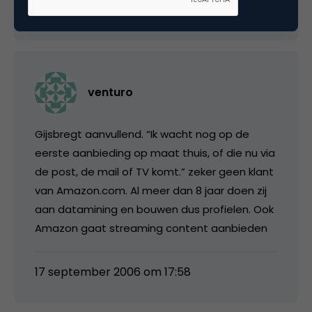
17 september 2006 om 17:27
venturo
Gijsbregt aanvullend. “Ik wacht nog op de
eerste aanbieding op maat thuis, of die nu via
de post, de mail of TV komt.” zeker geen klant
van Amazon.com. Al meer dan 8 jaar doen zij
aan datamining en bouwen dus profielen. Ook
Amazon gaat streaming content aanbieden
17 september 2006 om 17:58