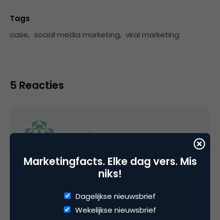
Tags
case
,
social media marketing
,
viral marketing
5 Reacties
pvoogt
Marketingfacts. Elke dag vers. Mis
Bart, hoe zat de barter precies in elkaar.
niks!
Volgens mij maak ik uit jouw verhaal op dat zij
een bannerpositie op jouw website hebben
Dagelijkse nieuwsbrief
gekregen?
Wekelijkse nieuwsbrief