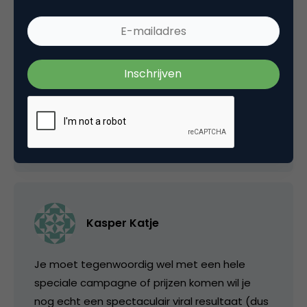
Wat is eigenlijk een maatstaf voor het virale
effect, hoevaak wordt gemiddeld een andere
speler geattendeerd op het spel/filmpje etc.?
Benieuwd naar de viral filmpjes Bart, houd ons
op de hoogte!
30 augustus 2006 om 12:46
Kasper Katje
Je moet tegenwoordig wel met een hele
speciale campagne of prijzen komen wil je
nog echt een spectaculair viral resultaat (dus