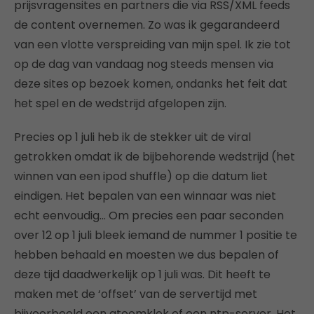
prijsvragensites en partners die via RSS/XML feeds
de content overnemen. Zo was ik gegarandeerd
van een vlotte verspreiding van mijn spel. Ik zie tot
op de dag van vandaag nog steeds mensen via
deze sites op bezoek komen, ondanks het feit dat
het spel en de wedstrijd afgelopen zijn.
Precies op 1 juli heb ik de stekker uit de viral
getrokken omdat ik de bijbehorende wedstrijd (het
winnen van een ipod shuffle) op die datum liet
eindigen. Het bepalen van een winnaar was niet
echt eenvoudig… Om precies een paar seconden
over 12 op 1 juli bleek iemand de nummer 1 positie te
hebben behaald en moesten we dus bepalen of
deze tijd daadwerkelijk op 1 juli was. Dit heeft te
maken met de ‘offset’ van de servertijd met
bijvoorbeeld een atoomklok of een ntp-server. Het