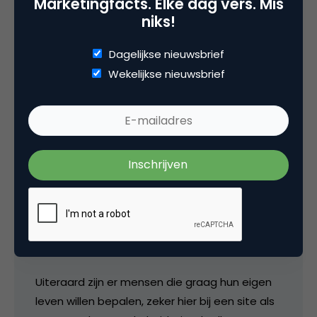
Marketingfacts. Elke dag vers. Mis
niks!
Gijsbregt
Dagelijkse nieuwsbrief
Wekelijkse nieuwsbrief
@ KJ TV-zenders zoals ze vandaag bestaan
hebben toekomst, maar niet een lange. Ze
zullen steeds verder vervlechten met andere
media-uitingen. Dat kan de manier van
uitzenden zijn (sateliet, kabel, breedband,
moebiel of ether), maar ook de manier van
communiceren (interactief, communities,
gaming, on demand). Alles gebeurt al voor je
ogen. Kijk maar eens naar het voorbeeld 24
van FOX.
Uiteraard zijn er mensen die graag hun eigen
leven willen bepalen, zeker hier bij een site als