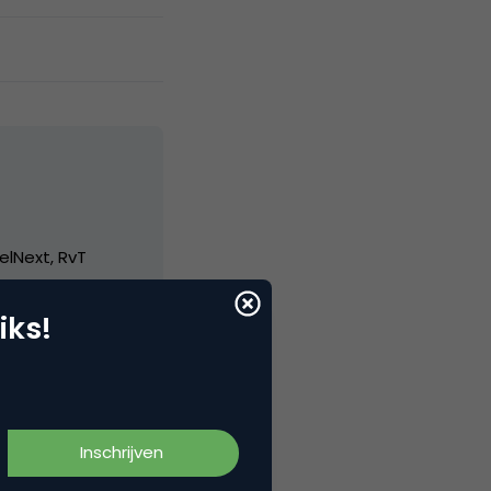
elNext, RvT
iks!