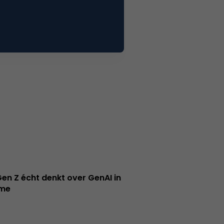
en Z écht denkt over GenAI in
ame