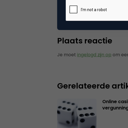
Tags
onli
Plaats reactie
Je moet
ingelogd zijn op
om een
Gerelateerde arti
Online casi
vergunning