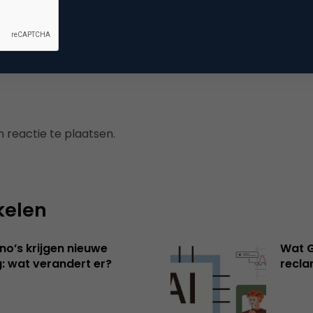
ne advertising
 reactie te plaatsen.
kelen
no’s krijgen nieuwe
Wat G
: wat verandert er?
recl