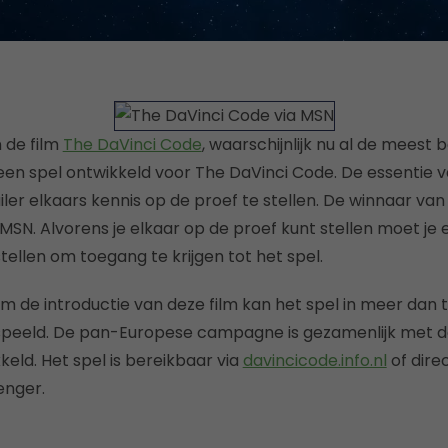
n de film
The DaVinci Code
, waarschijnlijk nu al de meest
en spel ontwikkeld voor The DaVinci Code. De essentie va
iler elkaars kennis op de proef te stellen. De winnaar va
a MSN. Alvorens je elkaar op de proef kunt stellen moet j
tellen om toegang te krijgen tot het spel.
 de introductie van deze film kan het spel in meer dan 
peeld. De pan-Europese campagne is gezamenlijk met 
eld. Het spel is bereikbaar via
davincicode.info.nl
of dire
enger.