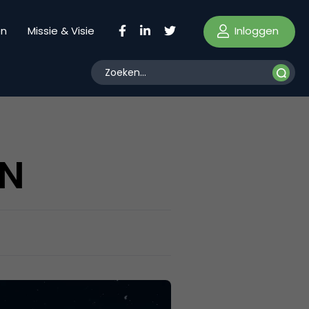
Inloggen
en
Missie & Visie
SN