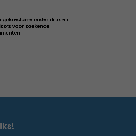
e gokreclame onder druk en
sico’s voor zoekende
umenten
iks!