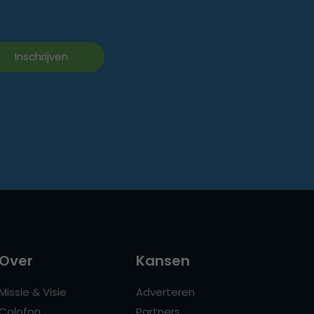
Over
Kansen
Missie & Visie
Adverteren
Colofon
Partners