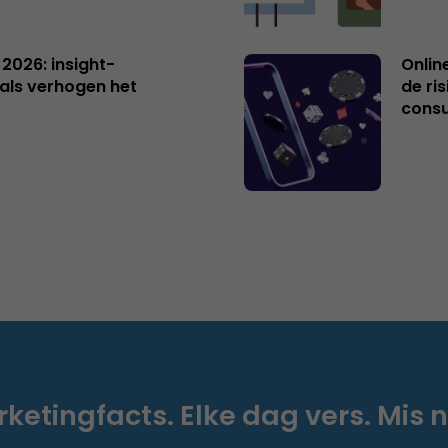
 2026: insight-
Onlin
als verhogen het
de ri
cons
ketingfacts. Elke dag vers. Mis n