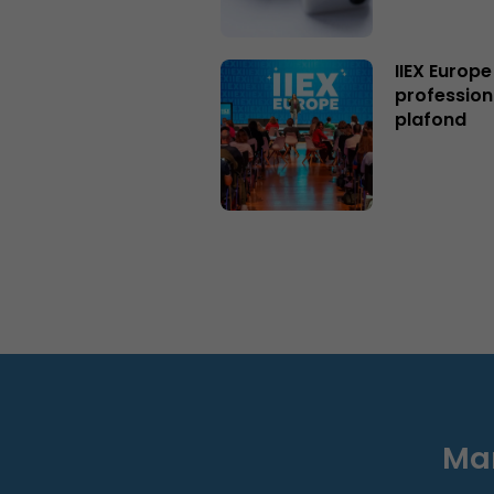
IIEX Europe
profession
plafond
Mar