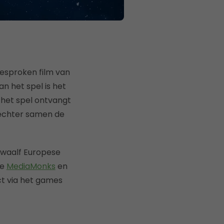
 besproken film van
n het spel is het
n het spel ontvangt
e echter samen de
twaalf Europese
de
MediaMonks
en
ct via het games