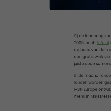
Bij de lancering va
2006, heeft
Info.nl
e
op basis van de tra
een gratis wink vi
juiste code samens
In de maand rondom
landen worden ges
MSN Europe ontwikk
menu in MSN Mess