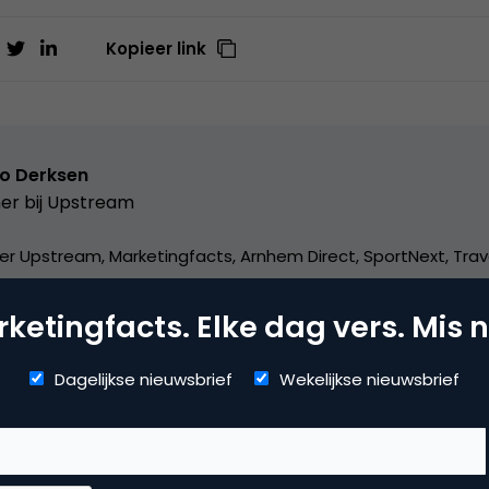
Kopieer link
o Derksen
er bij
Upstream
er Upstream, Marketingfacts, Arnhem Direct, SportNext, Trav
xor Live, social business, onderwijs, fotografie en vader!
ketingfacts. Elke dag vers. Mis n
Dagelijkse nieuwsbrief
Wekelijkse nieuwsbrief
vertising