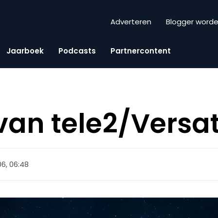
Adverteren
Blogger word
Jaarboek
Podcasts
Partnercontent
van tele2/Versat
06, 06:48