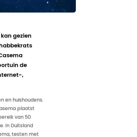
 kan gezien
 habbekrats
n Casema
oortuin de
nternet-,
n en huishoudens.
Casema plaatst
bereik van 50
 In Duitsland
sema, testen met