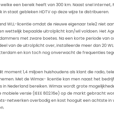
welke een bereik heeft van 300 km. Naast snel internet, 
k in staat gebleken HDTV op deze wijze te distribueren.
and WLL-licentie omdat de nieuwe eigenaar tele2 niet aan
 wettelijk bepaalde uitrolplicht kan/wil voldoen. Het 
dammers met zware boetes. Na een korte periode van 
l van de uitrolplicht over, installeerde meer dan 20 W
tterdam en kon toch nog onverwacht de frequenties tege
 moment 1,4 miljoen huishoudens als klant die radio, telev
nemen. Met de Wimax- licentie kan men naast het bedrijf
ns in Nederland bereiken. Wimax wordt grote mogelijkhe
de mobiele versie (IEEE 802.16e) op de markt gebracht wo
s-netwerken overbodig en kost hooguit een achtste in v
n.