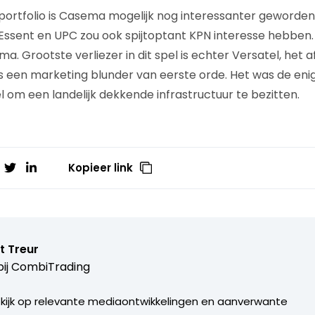
 portfolio is Casema mogelijk nog interessanter geword
Essent en UPC zou ook spijtoptant KPN interesse hebben
. Grootste verliezer in dit spel is echter Versatel, het 
s een marketing blunder van eerste orde. Het was de eni
l om een landelijk dekkende infrastructuur te bezitten.
Kopieer link
t Treur
ij
CombiTrading
 kijk op relevante mediaontwikkelingen en aanverwante