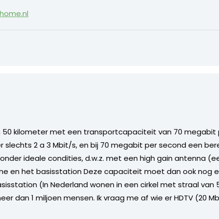
ohome.nl
an 50 kilometer met een transportcapaciteit van 70 megabit 
eter slechts 2 a 3 Mbit/s, en bij 70 megabit per second een be
n onder ideale condities, d.w.z. met een high gain antenna (
tenne en het basisstation Deze capaciteit moet dan ook no
isstation (In Nederland wonen in een cirkel met straal van 5
meer dan 1 miljoen mensen. Ik vraag me af wie er HDTV (20 Mbi