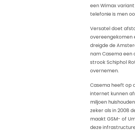
een Wimax variant 
telefonie is men oo
Versatel doet afst
overeengekomen en
dreigde de Amster
nam Casema een dee
strook Schiphol Ro
overnemen.
Casema heeft op dit
internet kunnen af
miljoen huishoude
zeker als in 2008 
maakt GSM- of Umt
deze infrastructure