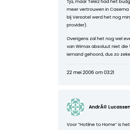
Tja, maar Tele2 had het budget
meer vertrouwen in Casema da
bij Versatel werd het nog mi
provider).
Overigens zal het nog wel ev
van Wimax absoluut niet die 5
iemand gehoord, dus zo zeker b
22 mei 2006 om 03:21
AndrÃ© Lucasse
Voor “Hotline to Home” is he