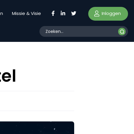
Inloggen
en
Missie & Visie
el