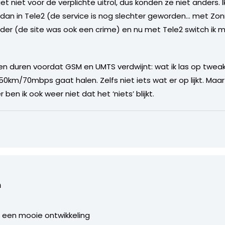
 niet voor de verplichte uitrol, dus konden ze niet anders. Ik
n in Tele2 (de service is nog slechter geworden… met Zonn
nder (de site was ook een crime) en nu met Tele2 switch ik
en duren voordat GSM en UMTS verdwijnt: wat ik las op tweak
0km/70mbps gaat halen. Zelfs niet iets wat er op lijkt. Maar
en ik ook weer niet dat het ‘niets’ blijkt.
n
t een mooie ontwikkeling