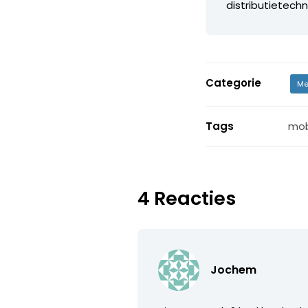
distributietechn
Categorie
Me
Tags
mob
4 Reacties
Jochem