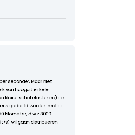
per seconde’. Maar niet
reik van hooguit enkele
een kleine schotelantenne) en
g eens gedeeld worden met de
0 kilometer, d.w.z 8000
t/s) wil gaan distribueren