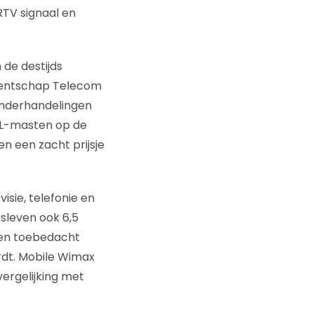
RTV signaal en
 de destijds
Agentschap Telecom
onderhandelingen
LL-masten op de
n een zacht prijsje
isie, telefonie en
sleven ook 6,5
den toebedacht
rdt. Mobile Wimax
ergelijking met