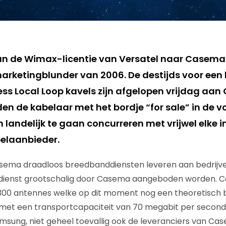
an de Wimax-licentie van Versatel naar Casema
arketingblunder van 2006. De destijds voor een
ess Local Loop kavels zijn afgelopen vrijdag aa
en de kabelaar met het bordje “for sale” in de v
landelijk te gaan concurreren met vrijwel elke i
elaanbieder.
ema draadloos breedbanddiensten leveren aan bedrijve
e dienst grootschalig door Casema aangeboden worden. 
 300 antennes welke op dit moment nog een theoretisch 
et een transportcapaciteit van 70 megabit per seconde.
msung, niet geheel toevallig ook de leveranciers van Ca