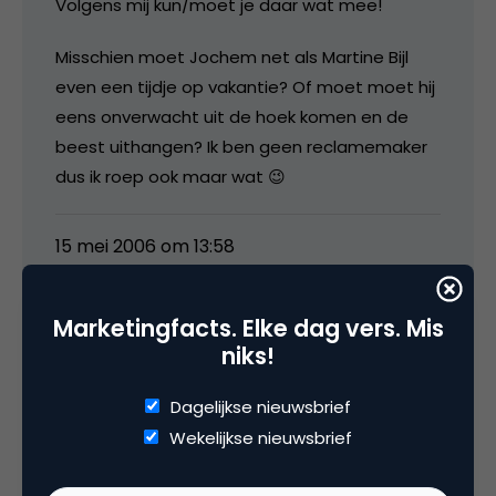
Volgens mij kun/moet je daar wat mee!
Misschien moet Jochem net als Martine Bijl
even een tijdje op vakantie? Of moet moet hij
eens onverwacht uit de hoek komen en de
beest uithangen? Ik ben geen reclamemaker
dus ik roep ook maar wat 😉
15 mei 2006 om 13:58
Marketingfacts. Elke dag vers. Mis
niks!
michiel
Dagelijkse nieuwsbrief
Wekelijkse nieuwsbrief
Ik denk dat Rabo eerder consumentenpanels
raadpleegt om te toetsen hoe lang