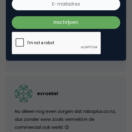
commercials nog meegaan.
Overigens: scherpe kijkers was het wellicht
opgevallen dat alle oude Jochem
commercials de afgelopen tijd nog een keer
gerouleerd zijn. Een teken aan de wand?
15 mei 2006 om 14:35
evroekel
Nu alleen nog even zorgen dat raboplus.co.nz,
dus zonder www zoals vermeld in de
commercial ook werkt 😉