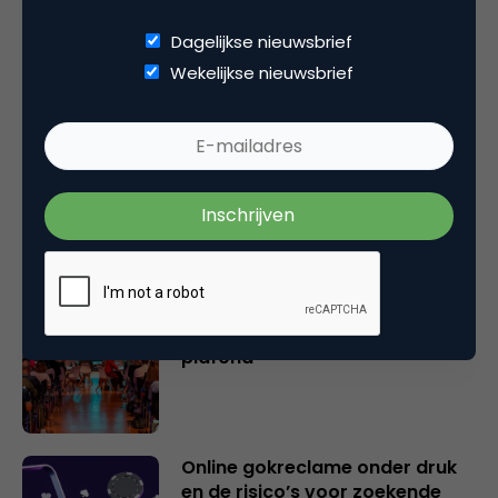
Dagelijkse nieuwsbrief
Wekelijkse nieuwsbrief
Gerelateerde artikelen
Wat Gen Z écht denkt over
GenAI in reclame
IIEX Europe 2026: insight-
professionals verhogen het
plafond
Online gokreclame onder druk
en de risico’s voor zoekende