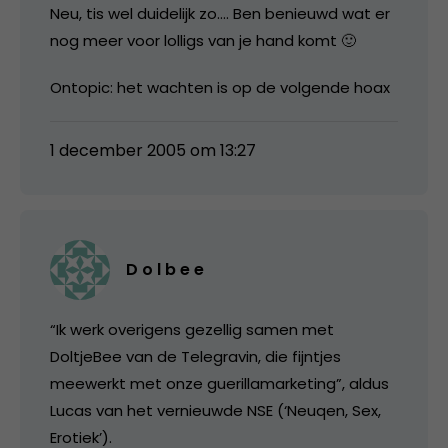
Neu, tis wel duidelijk zo…. Ben benieuwd wat er
nog meer voor lolligs van je hand komt 🙂
Ontopic: het wachten is op de volgende hoax
1 december 2005 om 13:27
D o l b e e
“Ik werk overigens gezellig samen met
DoltjeBee van de Telegravin, die fijntjes
meewerkt met onze guerillamarketing”, aldus
Lucas van het vernieuwde NSE (‘Neuqen, Sex,
Erotiek’).