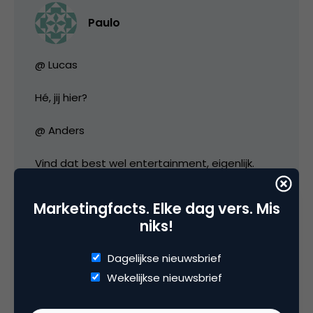
Paulo
@ Lucas
Hé, jij hier?
@ Anders
Vind dat best wel entertainment, eigenlijk.
Heel Nederland vond het toch evengoed ‘leuk’
dat ze elkaar in de brand staken en op elkaar
Marketingfacts. Elke dag vers. Mis
schoten?
niks!
Dagelijkse nieuwsbrief
30 november 2005 om 21:47
Wekelijkse nieuwsbrief