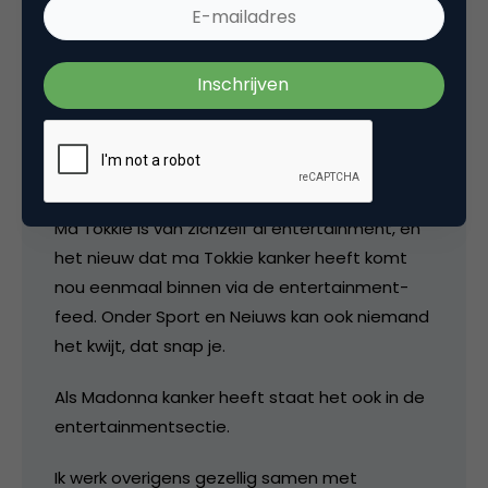
NSE
Niet zo janken Anders Floor, niet zo janken.
Neem eens een biertje en ga de verzuring
tegen. Zal je goed doen.
Ma Tokkie is van zichzelf al entertainment, en
het nieuw dat ma Tokkie kanker heeft komt
nou eenmaal binnen via de entertainment-
feed. Onder Sport en Neiuws kan ook niemand
het kwijt, dat snap je.
Als Madonna kanker heeft staat het ook in de
entertainmentsectie.
Ik werk overigens gezellig samen met