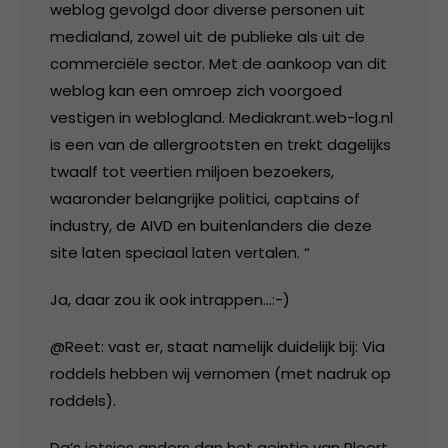
weblog gevolgd door diverse personen uit
medialand, zowel uit de publieke als uit de
commerciële sector. Met de aankoop van dit
weblog kan een omroep zich voorgoed
vestigen in weblogland. Mediakrant.web-log.nl
is een van de allergrootsten en trekt dagelijks
twaalf tot veertien miljoen bezoekers,
waaronder belangrijke politici, captains of
industry, de AIVD en buitenlanders die deze
site laten speciaal laten vertalen. “
Ja, daar zou ik ook intrappen…:-)
@Reet: vast er, staat namelijk duidelijk bij: Via
roddels hebben wij vernomen (met nadruk op
roddels).
Da’s ietsjes anders dan het geintje van Ploert,