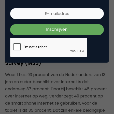
content en data creëren is niet nieuw. Wel is het
dankzij de technische ontwikkelingen mogelijk om
data steeds sneller verwerken en daardoor online
marketing beter te personaliseren en de gehele
route van de klant in kaart te brengen.
Lees verder
Rapportage 2013 Media Standaard
Survey (MSS)
Waar thuis 93 procent van de Nederlanders van 13
jara en ouder beschikt over internet is dat
onderweg 37 procent. Daarbij beschikt 45 procent
over internet op weg. Verder zegt 49 procent op
de smartphone internet te gebruiken, voor de
tablet is dit 35 procent. Dat zijn enkele belangrijke