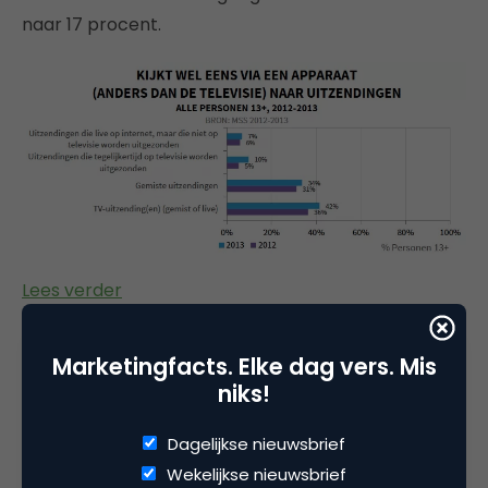
naar 17 procent.
Lees verder
Big data en online marketing
Marketingfacts. Elke dag vers. Mis
niks!
De hoeveelheid opgeslagen data op het internet
neemt steeds sneller toe. De constatering dat
Dagelijkse nieuwsbrief
zowel personen als organisaties steeds meer
Wekelijkse nieuwsbrief