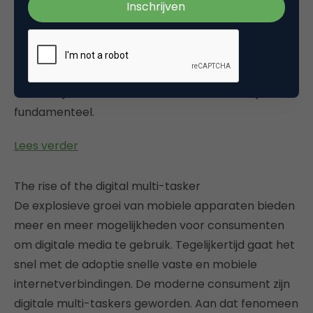
bedrijven, producten en diensten willen en het
daarop acteren is cruciaal. De vele vormen van
social media vormen daartoe een onuitputtelijke
bron. De veranderingen die social media mogelijk
maken zijn niet zomaar incrementeel, maar juist
fundamenteel.
Lees verder
The rise of the digital multi-tasker
De explosieve groei van mobiele apparaten bieden
meer en meer mogelijkheden voor consumenten
om digitale media te gebruik. Tegelijkertijd gaat het
snel met de adoptie snelle vaste en mobiele
internetverbindingen. De moderne consument zijn
digitale multi-taskers geworden. Aan dat fenomeen