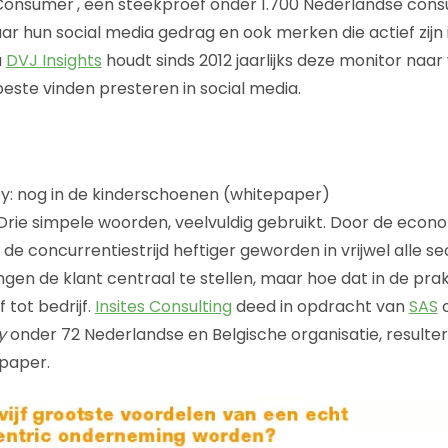
l Consumer', een steekproef onder 1.700 Nederlandse co
r hun social media gedrag en ook merken die actief zijn i
u
DVJ Insights
houdt sinds 2012 jaarlijks deze monitor naa
este vinden presteren in social media.
y: nog in de kinderschoenen (whitepaper)
 Drie simpele woorden, veelvuldig gebruikt. Door de econ
e concurrentiestrijd heftiger geworden in vrijwel alle se
n de klant centraal te stellen, maar hoe dat in de prak
f tot bedrijf.
Insites Consulting
deed in opdracht van
SAS
o
y
onder 72 Nederlandse en Belgische organisatie, resulte
paper.