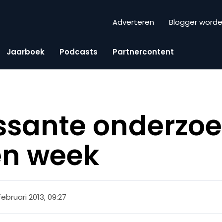
Adverteren
Blogger word
Jaarboek
Podcasts
Partnercontent
essante onderzo
en week
februari 2013, 09:27