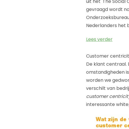
uit het 'The Socia
gevraagd wordt naa
Onderzoeksburea
Nederlanders het b
Lees verder
Customer centricit
De klant centraal.
omstandigheden is d
worden we gedwonge
verschilt van bedrij
customer centricit
interessante white