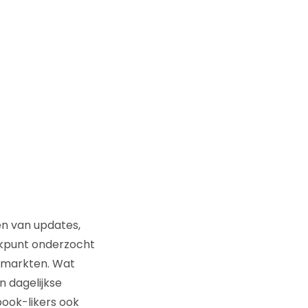
ven van updates,
rekpunt onderzocht
rmarkten. Wat
n dagelijkse
book-likers ook