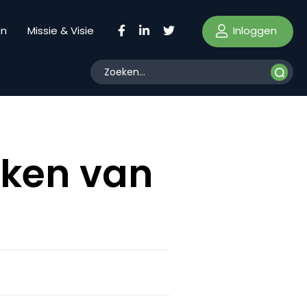
Inloggen
en
Missie & Visie
eken van