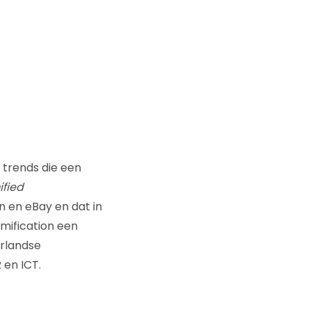
 trends die een
fied
n en eBay en dat in
amification een
erlandse
 en ICT.