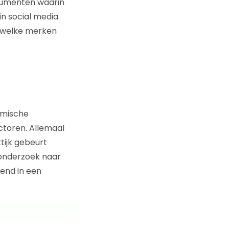
nsumenten waarin
n social media.
r welke merken
omische
ctoren. Allemaal
tijk gebeurt
nderzoek naar
rend in een