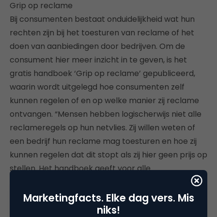
Grip op reclame
Bij consumenten bestaat onduidelijkheid wat hun
rechten zijn bij het toesturen van reclame of het
doen van aanbiedingen door bedrijven. Om de
consument hier meer inzicht in te geven, is het
gratis handboek ‘Grip op reclame’ gepubliceerd,
waarin wordt uitgelegd hoe consumenten zelf
kunnen regelen of en op welke manier zij reclame
ontvangen. “Mensen hebben logischerwijs niet alle
reclameregels op hun netvlies. Zij willen weten of
een bedrijf hun reclame mag toesturen en hoe zij
kunnen regelen dat dit stopt als zij hier geen prijs op
stellen. Het handboek geeft voor alle
communicatiekanalen aan hoe men dit kan doen”,
aldus DDMA voorzitter Henry Meijdam.
Marketingfacts. Elke dag vers. Mis
niks!