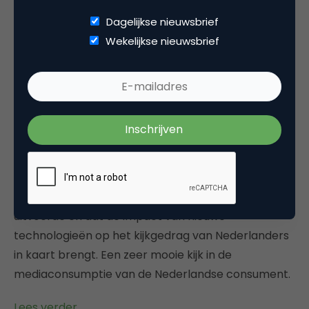
Lees verder
Dagelijkse nieuwsbrief
Wekelijkse nieuwsbrief
Onderzoek Deloitte: TV passé? Dacht het niet…
De Nederlandse consument kijkt meer tv dan ooit
en bijna de helft van de Nederlanders kan zich geen
leven voorstellen zonder televisie. De komst van
internet tv, tablets en smartphones zal uiteindelijk
de tv-consumptie en business modellen sterk doen
veranderen maar niet doen verdwijnen. Dit zijn de
belangrijkste conclusies
uit het onderzoek
dat
Deloitte
, samen met
Intomart GfK
en
SPOT
,
uitvoerde en dat de impact van nieuwe
technologieën op het kijkgedrag van Nederlanders
in kaart brengt. Een zeer mooie kijk in de
mediaconsumptie van de Nederlandse consument.
Lees verder