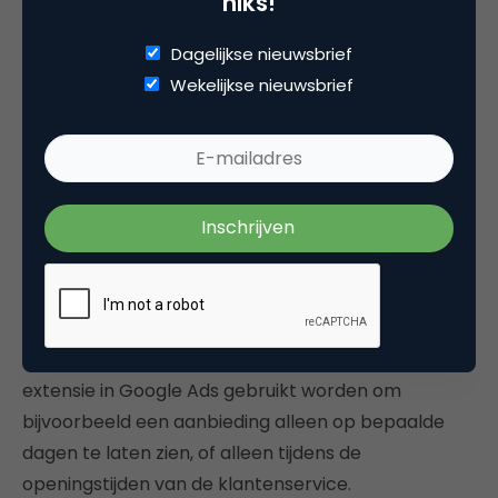
niks!
Dagelijkse nieuwsbrief
Wekelijkse nieuwsbrief
Stap 8:
Stel een URL in en stel waar nodig ook het
trackingtemplate of de customer parameters in.
Let op: als je het URL-veld leeg laat, wordt de URL
van de advertentie gehanteerd.
Stap 9:
De action-extensie geeft ook nog de
mogelijkheid om deze extensie alleen op bepaalde
tijden te laten zien of bepaalde momenten. Zo kan
dus de action-extensie net zoals een promotie-
extensie in Google Ads gebruikt worden om
bijvoorbeeld een aanbieding alleen op bepaalde
dagen te laten zien, of alleen tijdens de
openingstijden van de klantenservice.