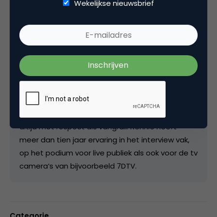
Wekelijkse nieuwsbrief
scherpte en ontspannen interactie scoort
Ronnie consequent zeer hoge ogen op
congressen, evenementen en award uitreikingen.
Daarnaast is Ronnie een interviewer met een
eigen stijl. Hij is voorbereid, nieuwsgierig en
switcht razendsnel tussen serieuze vragen en
scherpe humor. Hij houdt van open en echte
gesprekken, waarbij hij degene die hij interviewt
altijd in zijn of haar waarde laat. Scherp, maar
altijd met respect als vangrail. Ronnie heeft
meer dan tien jaar ervaring in het interview vak,
op het podium voor live publiek als ook voor de tv
camera’s van bijvoorbeeld 7DTV.
Categorie