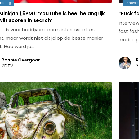
rtising
Innovat
Minkjan (5PM): ‘YouTube is heel belangrijk
“Fuck f
 wilt scoren in search’
Intervie
e is voor bedrijven enorm interessant en
fast fash
nt, maar wordt niet altijd op de beste manier
medeopri
t. Hoe word je…
Ronnie Overgoor
R
7DTV
7