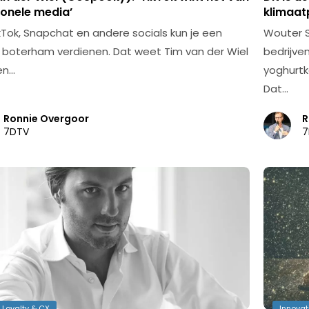
ionele media’
klimaat
kTok, Snapchat en andere socials kun je een
Wouter S
boterham verdienen. Dat weet Tim van der Wiel
bedrijve
en…
yoghurtk
Dat…
Ronnie Overgoor
R
7DTV
7
 Loyalty & CX
Innovat