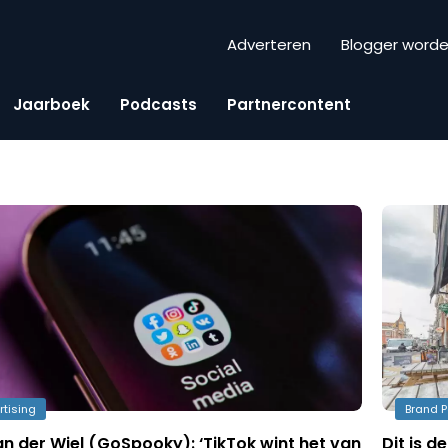
Adverteren
Blogger word
Jaarboek
Podcasts
Partnercontent
rtising
Brand P
n der Wiel (GoSpooky): ‘TikTok wint het van
Dit is 