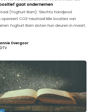
positief gaat ondernemen
taal (Yoghurt Barn): ‘Slechts handjevol
n opereert CO2-neutraal’Alle locaties van
eten Yoghurt Barn sloten hun deuren in maart.
onnie Overgoor
DTV
ie