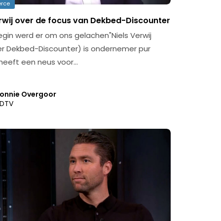
rce
erwij over de focus van Dekbed-Discounter
begin werd er om ons gelachen"Niels Verwij
er Dekbed-Discounter) is ondernemer pur
j heeft een neus voor…
onnie Overgoor
DTV