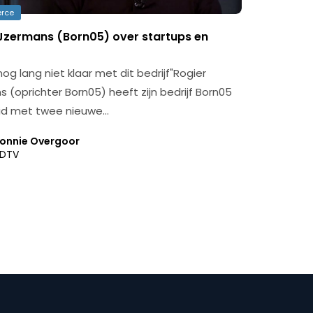
rce
IJzermans (Born05) over startups en
nog lang niet klaar met dit bedrijf"Rogier
 (oprichter Born05) heeft zijn bedrijf Born05
id met twee nieuwe…
onnie Overgoor
DTV