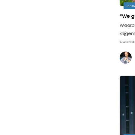
Inno
“We ga
Waarom
krijge
busine