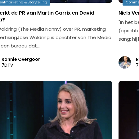
entmarketing & Storytelling
Comme
rkt de PR van Martin Garrix en David
Niels V
a?
"In het 
oldring (The Media Nanny) over PR, marketing
(opricht
ertisingJosé Woldring is oprichter van The Media
sang: hi
 een bureau dat…
Ronnie Overgoor
R
7DTV
7