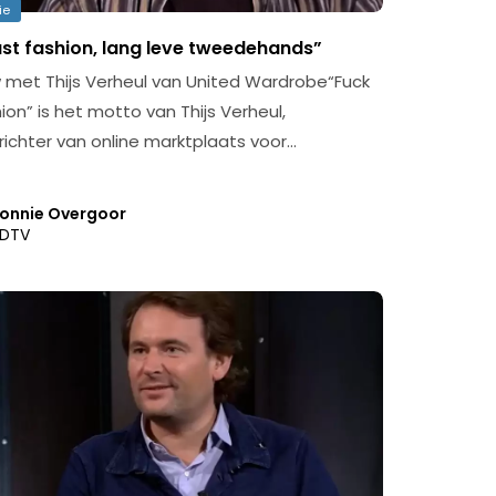
ie
ast fashion, lang leve tweedehands”
w met Thijs Verheul van United Wardrobe“Fuck
ion” is het motto van Thijs Verheul,
chter van online marktplaats voor…
onnie Overgoor
DTV