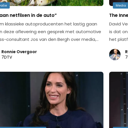
vatie
Media
an netflixen in de auto”
The Inne
 klassieke autoproducenten het lastig gaan
David Ve
nIn deze aflevering een gesprek met automotive
is dat o
ss-consultant Jos van den Bergh over media,…
het plat
Ronnie Overgoor
R
7DTV
7