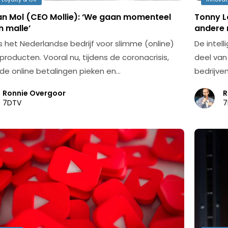
an Mol (CEO Mollie): ‘We gaan momenteel
Tonny L
n malle’
andere 
is het Nederlandse bedrijf voor slimme (online)
De intel
producten. Vooral nu, tijdens de coronacrisis,
deel van
n de online betalingen pieken en…
bedrijven 
Ronnie Overgoor
R
7DTV
7