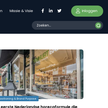
Inloggen
en
Missie & Visie
ositioning & Brand Purpose
de eerste Nederlandse horecaformule die