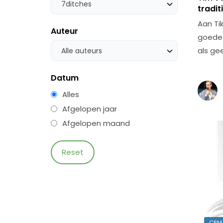
7ditches
tradit
Aan Ti
Auteur
goede 
als ge
Alle auteurs
Datum
Alles
Afgelopen jaar
Afgelopen maand
CRM,