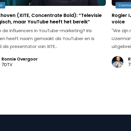
ia
Comme
nthoven (XITE, Concentrate Bold): “Televisie
Rogier 
gisch, maar YouTube heeft het bereik”
voice
jn de influencers in YouTube-marketing? Iris
"We zijn 
en heeft naam gemaakt als YouTuber en is
IJzermans
 als presentator van XITE…
uitgebre
Ronnie Overgoor
R
7DTV
7