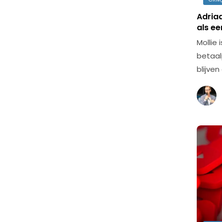
Adria
als ee
Mollie 
betaal
blijve