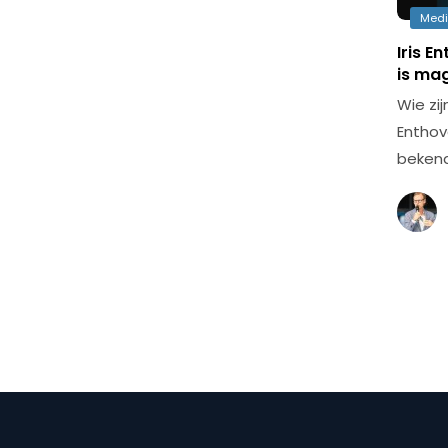
Med
Iris E
is ma
Wie zi
Enthov
bekend