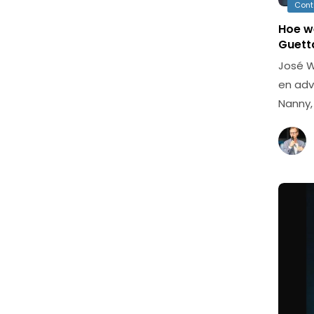
Cont
Hoe we
Guett
José W
en adv
Nanny,