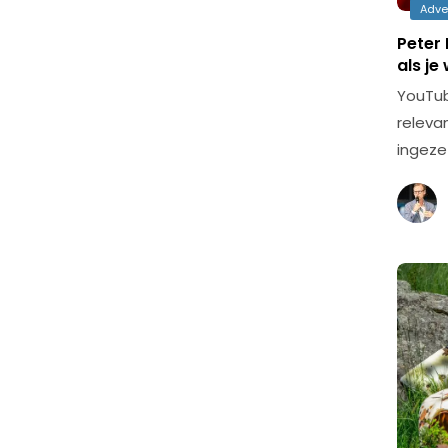
Adve
Peter 
als je
YouTub
releva
ingeze