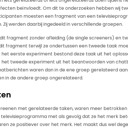
iets gerelateerds of iets ongerelateerds doen tijdens het
ffecten beïnvloedt. Om dit te onderzoeken hebben wij t
rticipanten moesten een fragment van een televisieprog
 Zij werden daarbij ingedeeld in verschillende groepen.
it fragment zonder afleiding (de single screeners) en t
it fragment terwijl ze ondertussen een tweede taak moe
ij het eerste experiment bestond deze taak uit het oplos
het tweede experiment uit het beantwoorden van chatb
tberichten waren dan in de ene groep gerelateerd aan
en in de andere groep ongerelateerd.
ten
creenen met gerelateerde taken, waren meer betrokke
 televisieprogramma met als gevolg dat ze het merk be
ren ze positiever over het merk. Het maakt dus wel degel