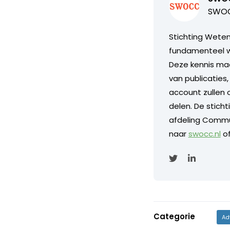
SWOC
Stichting Wete
fundamenteel w
Deze kennis maa
van publicaties,
account zullen 
delen. De sticht
afdeling Commu
naar
swocc.nl
of
Categorie
Ad