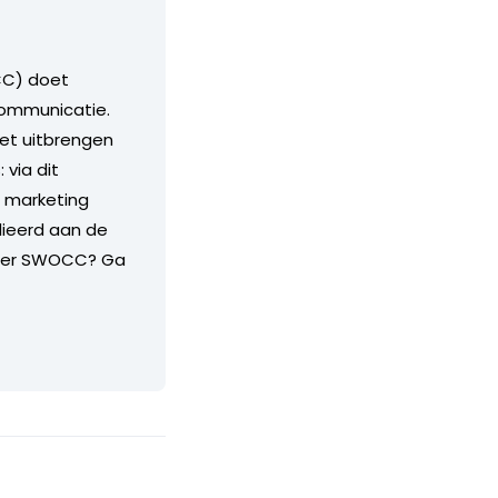
CC) doet
communicatie.
het uitbrengen
 via dit
r marketing
elieerd aan de
Meer SWOCC? Ga