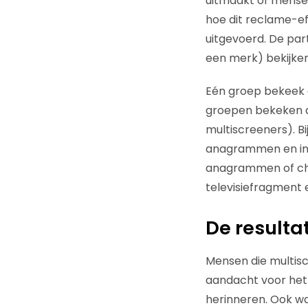
uitmaakt of mensen 
hoe dit reclame-e
uitgevoerd. De pa
een merk) bekijken.
Eén groep bekeek d
groepen bekeken d
multiscreeners). B
anagrammen en in 
anagrammen of cha
televisiefragment 
De resulta
Mensen die multis
aandacht voor het
herinneren. Ook wa