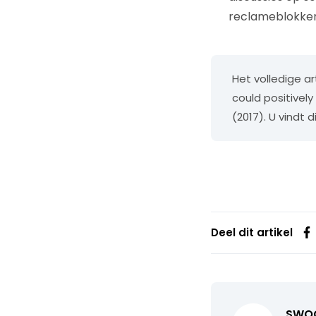
reclameblokken 
Het volledige ar
could positively
(2017). U vindt d
Deel dit artikel
SWO