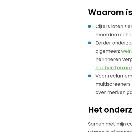
Waarom is 
Cijfers laten z
meerdere scherm
Eerder onderzoe
algemeen:
wein
herinneren ver
hebben ten opz
Voor reclamema
multiscreeners
over merken ga
Het onder
Samen met mijn col