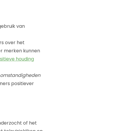
gebruik van
rs over het
er merken kunnen
sitieve houding
e omstandigheden
ers positiever
nderzocht of het