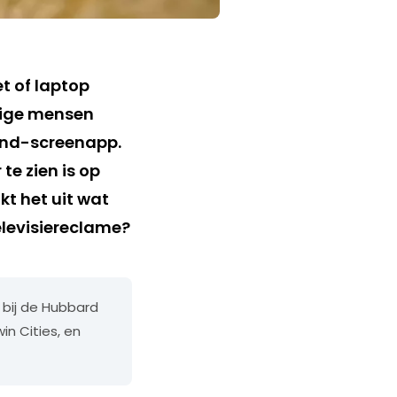
et of laptop
mmige mensen
cond-screenapp.
te zien is op
kt het uit wat
elevisiereclame?
g bij de Hubbard
n Cities, en