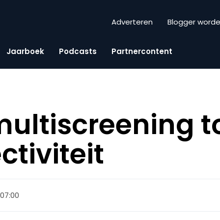
Adverteren
Blogger word
Jaarboek
Podcasts
Partnercontent
multiscreening t
tiviteit
 07:00