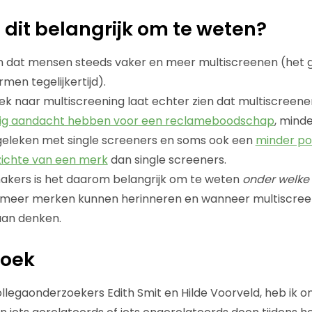
dit belangrijk om te weten?
ien dat mensen steeds vaker en meer multiscreenen (het 
en tegelijkertijd).
k naar multiscreening laat echter zien dat multiscreene
ig aandacht hebben voor een reclameboodschap
, mind
geleken met single screeners en soms ook een
minder po
ichte van een merk
dan single screeners.
kers is het daarom belangrijk om te weten
onder welk
 meer merken kunnen herinneren en wanneer multiscreen
an denken.
zoek
legaonderzoekers Edith Smit en Hilde Voorveld, heb ik o