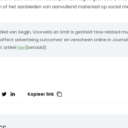
of het aanbieden van aanvullend materiaal op social me
tikel van Segijn, Voorveld, en Smit Is getiteld ‘How related mu
 affect advertising outcomes’ en verscheen online in Journal
it artikel
hier
(betaald).
Kopieer link
CC