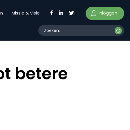
Inloggen
en
Missie & Visie
ot betere