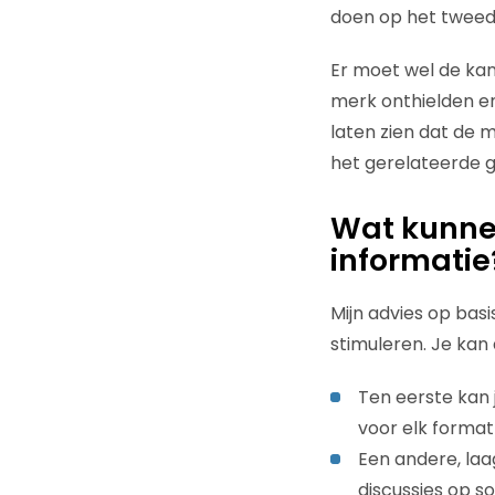
doen op het tweed
Er moet wel de kan
merk onthielden en
laten zien dat de m
het gerelateerde g
Wat kunne
informatie
Mijn advies op basi
stimuleren. Je kan
Ten eerste kan j
voor elk format 
Een andere, la
discussies op s