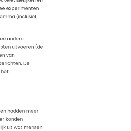
 televisiekijken en
wee experimenten
ramma (inclusief
wee andere
sten uitvoeren (de
sen van
erichten. De
 het
n en hadden meer
ter konden
ijk uit wat mensen