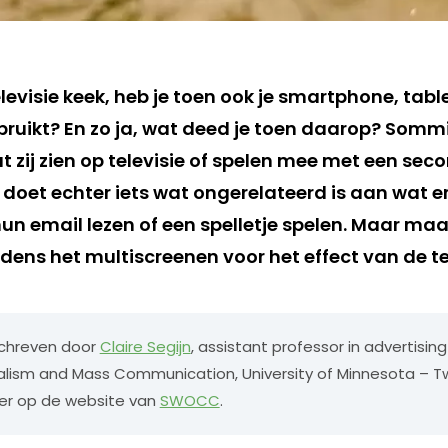
elevisie keek, heb je toen ook je smartphone, tabl
gebruikt? En zo ja, wat deed je toen daarop? So
t zij zien op televisie of spelen mee met een se
oet echter iets wat ongerelateerd is aan wat er 
 hun email lezen of een spelletje spelen. Maar maa
dens het multiscreenen voor het effect van de t
eschreven door
Claire Segijn
, assistant professor in advertisin
alism and Mass Communication, University of Minnesota – Twi
er op de website van
SWOCC
.