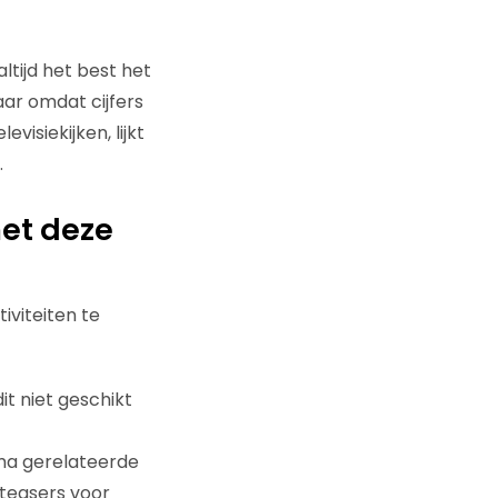
tijd het best het
ar omdat cijfers
isiekijken, lijkt
.
et deze
iviteiten te
it niet geschikt
mma gerelateerde
 teasers voor