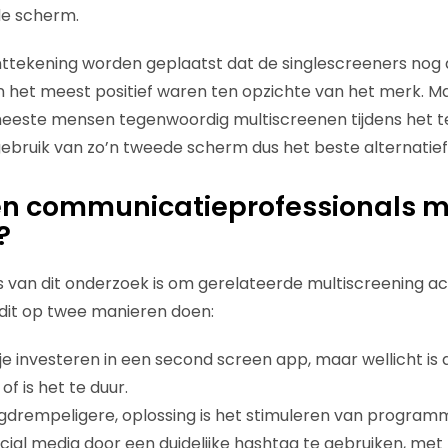
e scherm.
ttekening worden geplaatst dat de singlescreeners nog al
 het meest positief waren ten opzichte van het merk. Ma
eeste mensen tegenwoordig multiscreenen tijdens het telev
ebruik van zo’n tweede scherm dus het beste alternatief
n communicatieprofessionals m
?
s van dit onderzoek is om gerelateerde multiscreening act
 dit op twee manieren doen:
e investeren in een second screen app, maar wellicht is d
of is het te duur.
agdrempeligere, oplossing is het stimuleren van progra
ocial media door een duidelijke hashtag te gebruiken, met