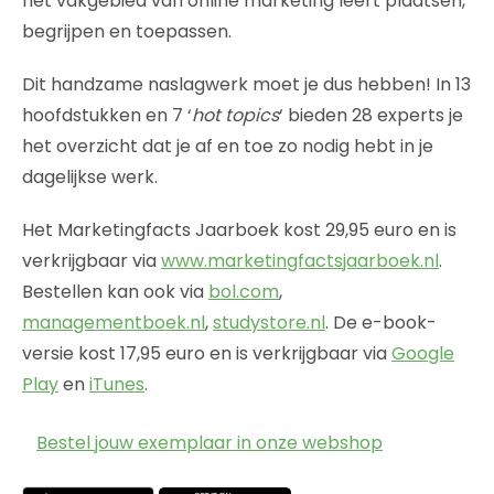
het vakgebied van online marketing leert plaatsen,
begrijpen en toepassen.
Dit handzame naslagwerk moet je dus hebben! In 13
hoofdstukken en 7 ‘
hot topics
‘ bieden 28 experts je
het overzicht dat je af en toe zo nodig hebt in je
dagelijkse werk.
Het Marketingfacts Jaarboek kost 29,95 euro en is
verkrijgbaar via
www.marketingfactsjaarboek.nl
.
Bestellen kan ook via
bol.com
,
managementboek.nl
,
studystore.nl
. De e-book-
versie kost 17,95 euro en is verkrijgbaar via
Google
Play
en
iTunes
.
Bestel jouw exemplaar in onze webshop