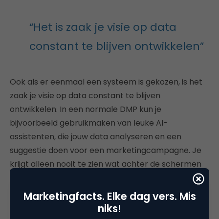
“Het is zaak je visie op data
constant te blijven ontwikkelen”
Ook als er eenmaal een systeem is gekozen, is het
zaak je visie op data constant te blijven
ontwikkelen. In een normale DMP kun je
bijvoorbeeld gebruikmaken van leuke AI-
assistenten, die jouw data analyseren en een
suggestie doen voor een marketingcampagne. Je
krijgt alleen nooit te zien wat achter de schermen
heeft geleid tot die suggestie. Je leunt puur op de
kunstmatige intelligentie die door iemand anders
Marketingfacts. Elke dag vers. Mis
gemaakt is.
niks!