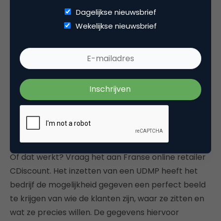
Een UDMP geeft je volledige transparantie
Dagelijkse nieuwsbrief
waardoor jij alles zelf in de hand houdt. Eventuele
Wekelijkse nieuwsbrief
suggesties die door software worden gedaan, zijn
direct terug te leiden naar de data die daarvoor
gebruikt zijn. Zodra de mensen in jouw bedrijf willen
leren waar de data vandaan komen en waarvoor ze
ingezet kunnen worden, stelt een UDMP mensen
zelf in staat resultaten te behalen met de data.
Sta open voor een businessmodel
Of dat werkt? Vraag het aan Franse online retailer
CDiscount. Het inzetten van een UDMP heeft het
bedrijf de mogelijkheid gegeven een perfect beeld
te krijgen van wie de klanten zijn, waar ze zitten en
wat ze precies willen. De gegevens hiervoor