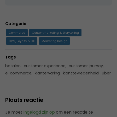
Categorie
Commerce
Contentmarketing & Storytelling
CRM, Loyalty & CX
Marketing Design
Tags
betalen
,
customer experience
,
customer journey
,
e-commerce
,
klantervaring
,
klanttevredenheid
,
uber
Plaats reactie
Je moet
ingelogd zijn op
om een reactie te