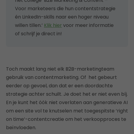
het college ‘B2B Marketing & Content –
Voor marketeers die hun contentstrategie
én LinkedIn-skills naar een hoger niveau
willen tillen.’
Klik hier
voor meer informatie
of schrijf je direct in!
Toch maakt lang niet elk B2B-marketingteam
gebruik van contentmarketing. Of het gebeurt
eerder op gevoel, dan dat er een doordachte
strategie achter schuilt. Je doet het er niet even bíj.
En je kunt het óók niet overlaten aan generatieve AI
om een site vol te knutselen met toegespitste ‘right
on time’-contentcreatie om het verkoopproces te
beïnvloeden.