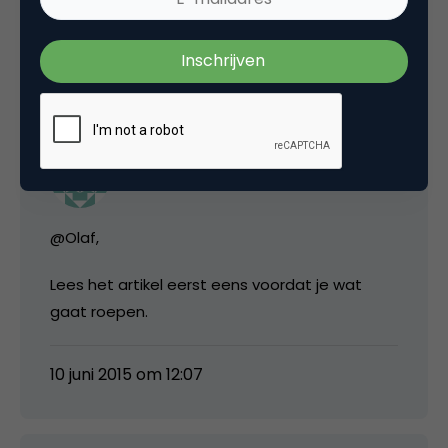
10 juni 2015 om 10:32
Mike
@Olaf,
Lees het artikel eerst eens voordat je wat
gaat roepen.
10 juni 2015 om 12:07