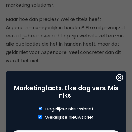
marketing solutions”.
Maar hoe dan precies? Welke titels heeft
Aspencore nu eigenlijk in handen? Elke uitgeverij zal
een uitgebreid overzicht op zijn website zetten van
alle publicaties die het in handen heeft, maar dat
geldt niet voor Aspencore. Veel concreter dan dit
wordt het niet:
“We create meaningful
Marketingfacts. Elke dag vers. Mis
engagement with electrical
niks!
engineers through media assets
Dagelijkse nieuwsbrief
such as
ElectronicProducts.com
Wekelijkse nieuwsbrief
and
EEWeb.com
, 21ic, tools such