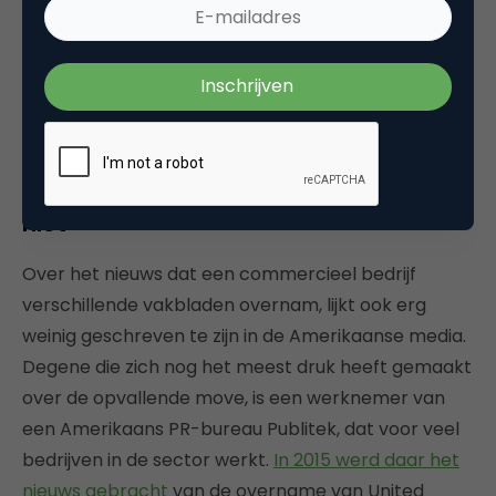
as PCBWeb,
Schematics.com
and
OrderPCBs.com
, and
creative services.”
PR-bureau maakt zich druk, media
niet
Over het nieuws dat een commercieel bedrijf
verschillende vakbladen overnam, lijkt ook erg
weinig geschreven te zijn in de Amerikaanse media.
Degene die zich nog het meest druk heeft gemaakt
over de opvallende move, is een werknemer van
een Amerikaans PR-bureau Publitek, dat voor veel
bedrijven in de sector werkt.
In 2015 werd daar het
nieuws gebracht
van de overname van United