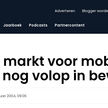
Adverteren
Blogger word
Jaarboek
Podcasts
Partnercontent
e markt voor mo
e nog volop in b
uari 2004, 09:06