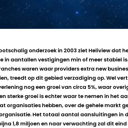
ootschalig onderzoek in 2003 ziet Heliview dat h
e in aantallen vestigingen min of meer stabiel is
anches waren waar providers extra new business
en, treedt op dit gebied verzadiging op. Wel ver
tverlening nog een groei van circa 5%, waar over
 Een sterke groei is echter waar te nemen in het a
at organisaties hebben, over de gehele markt 
 organisatie. Het totaal aantal aansluitingen in d
jna 1,8 miljoen en naar verwachting zal dit eind