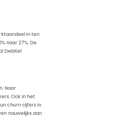
rktaandeel in ten
0% naar 27%. De
l Debitel
n. Naar
kers. Ook in het
n churn cijfers in
ven nauwelijks aan