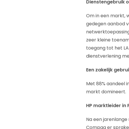
Dienstengebruik o
Om in een markt, wa
gedegen aanbod van
netwerktoepassing
zeer kleine toenam
toegang tot het LAN
dienstverlening me
Een zakelijk gebrui
Met 88% aandeel in
markt domineert.
HP marktleider in
Na een jarenlange s
Compaq er sprake 