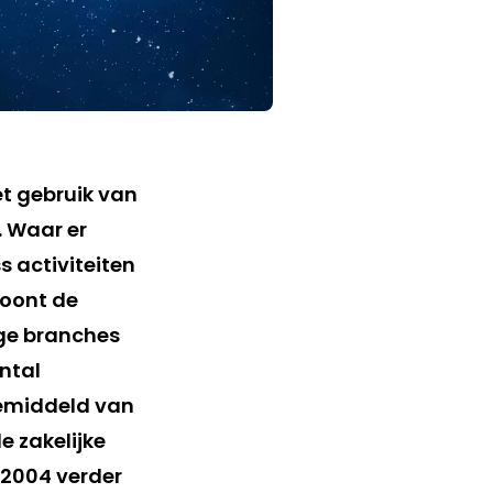
et gebruik van
. Waar er
 activiteiten
toont de
ige branches
antal
gemiddeld van
e zakelijke
 2004 verder