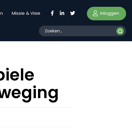
Inloggen
en
Missie & Visie
biele
eweging