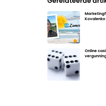
Gerelateerde arti
Marketingf
Kovalenko
Online casi
vergunning