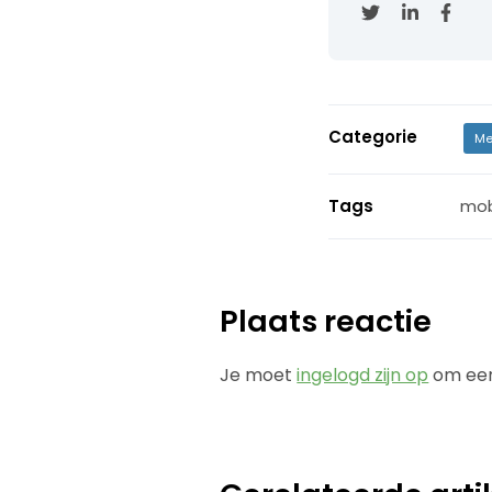
Categorie
Me
Tags
mob
Plaats reactie
Je moet
ingelogd zijn op
om een