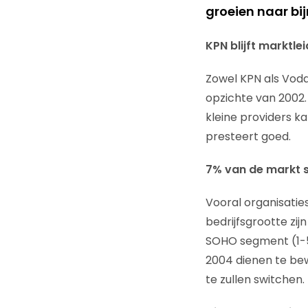
groeien naar bij
KPN blijft marktl
Zowel KPN als Voda
opzichte van 2002.
kleine providers k
presteert goed.
7% van de markt s
Vooral organisatie
bedrijfsgrootte zij
SOHO segment (1-5) 
2004 dienen te bew
te zullen switchen