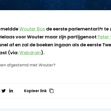
k meldde
Wouter Bos
de eerste parlementari?r te 
Helaas voor Wouter maar zijn partijgenoot
Peter
snel af en zal de boeken ingaan als de eerste T
st (via:
Webdrain
).
bben afgestemd met Wouter?
Kopieer link