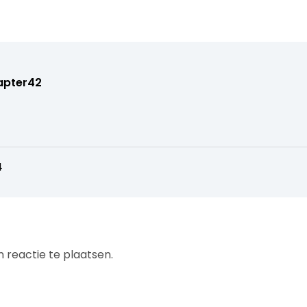
apter42
4
 reactie te plaatsen.