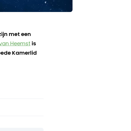
zijn met een
 van Heemst
is
weede Kamerlid