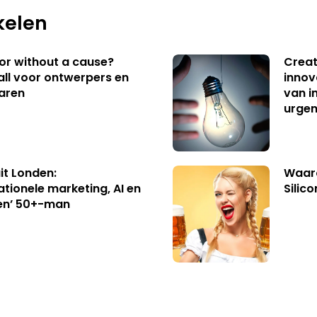
kelen
 or without a cause?
Creat
ll voor ontwerpers en
innov
aren
van i
urgen
uit Londen:
Waaro
ationele marketing, AI en
Silico
en’ 50+-man