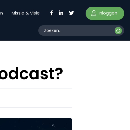
Inloggen
en
Missie & Visie
podcast?