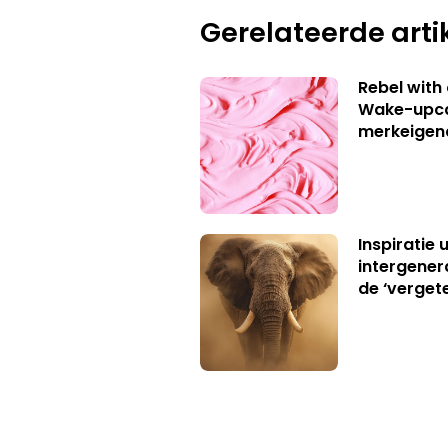
Gerelateerde arti
Rebel with
Wake-upca
merkeigen
Inspiratie 
intergener
de ‘verget