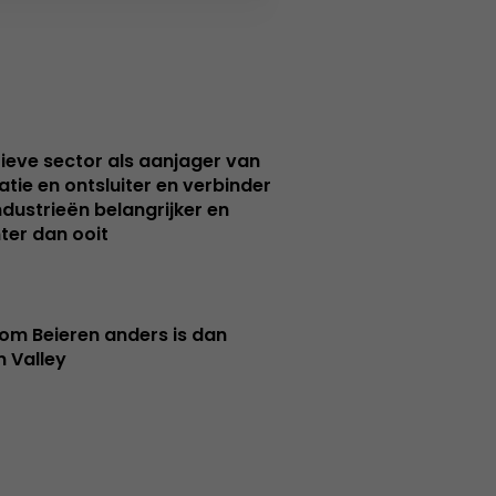
ieve sector als aanjager van
atie en ontsluiter en verbinder
ndustrieën belangrijker en
ter dan ooit
m Beieren anders is dan
n Valley