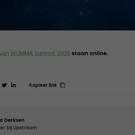
s van WOMMA Summit 2005
staan online.
Kopieer link
o Derksen
er bij
Upstream