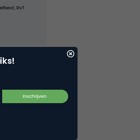
elNext, RvT
iks!