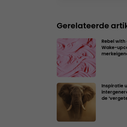
Gerelateerde arti
Rebel with
Wake-upca
merkeigen
Inspiratie 
intergener
de ‘verget