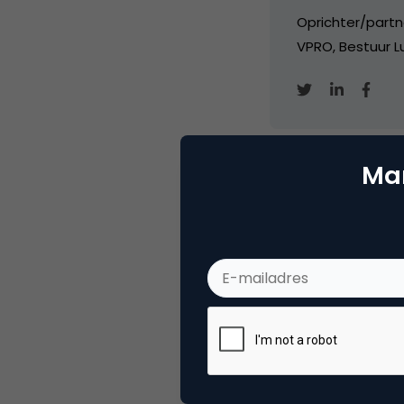
Oprichter/partn
VPRO, Bestuur Lu
Mar
Categorie
Co
Tags
nie
Plaats reactie
Je moet
ingelogd zijn op
om een