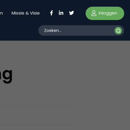
Inloggen
en
Missie & Visie
ng