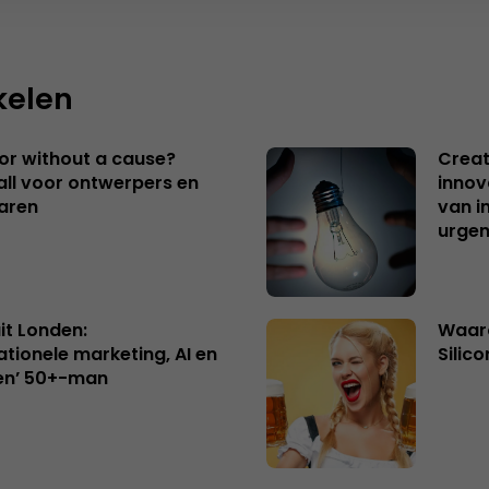
kelen
 or without a cause?
Creat
ll voor ontwerpers en
innov
aren
van i
urgen
uit Londen:
Waaro
ationele marketing, AI en
Silico
en’ 50+-man