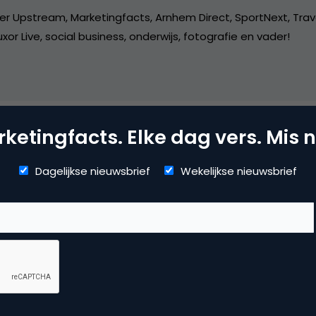
er Upstream, Marketingfacts, Arnhem Direct, SportNext, Trav
xor Live, social business, onderwijs, fotografie en vader!
ketingfacts. Elke dag vers. Mis n
mmerce
Dagelijkse nieuwsbrief
Wekelijkse nieuwsbrief
uws
 reactie te plaatsen.