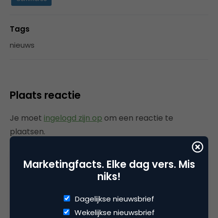
Tags
nieuws
Plaats reactie
Je moet
ingelogd zijn op
om een reactie te
plaatsen.
Marketingfacts. Elke dag vers. Mis
niks!
Gerelateerde artikelen
Dagelijkse nieuwsbrief
Rebel with or without a cause?
Wekelijkse nieuwsbrief