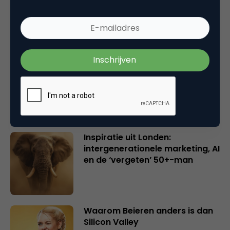
Wake-upcall voor ontwerpers
en merkeigenaren
Creatieve sector als aanjager
van innovatie en ontsluiter en
verbinder van industrieën
belangrijker en urgenter dan
ooit
Inspiratie uit Londen:
intergenerationele marketing, AI
en de ‘vergeten’ 50+-man
Waarom Beieren anders is dan
Silicon Valley