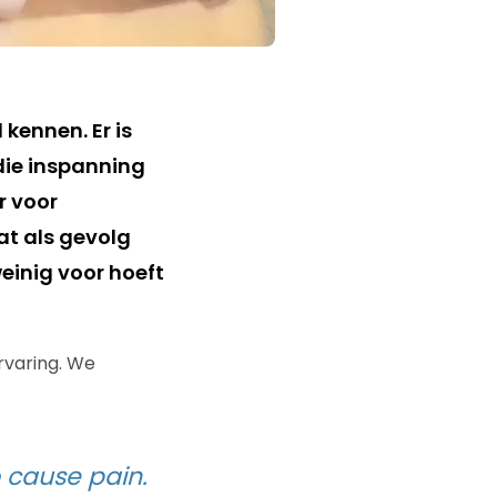
 kennen. Er is
die inspanning
r voor
at als gevolg
weinig voor hoeft
rvaring. We
 cause pain.