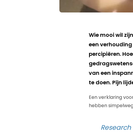
Wie mooi wil zij
een verhouding 
percipiëren. Hoe 
gedragswetensch
van een inspanni
te doen. Pijn l
Een verklaring voo
hebben simpelweg 
Research 