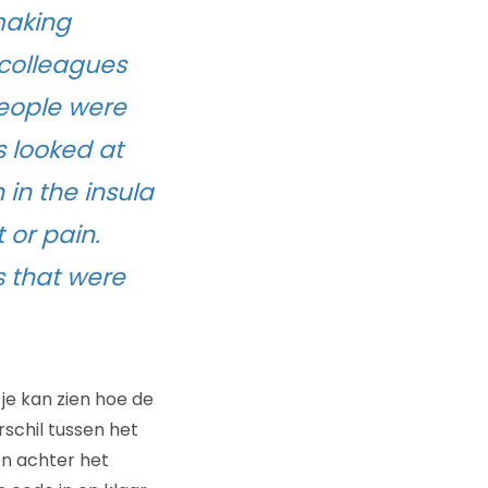
making
colleagues
people were
s looked at
 in the insula
 or pain.
s that were
 je kan zien hoe de
rschil tussen het
en achter het