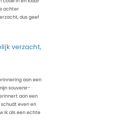
n code in en klaar
te achter
verzacht, dus geef
ijk verzacht,
erinnering aan een
mijn souvenir-
erinnert aan een
e schudt even en
 ik als een echte