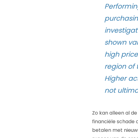
Performin
purchasin
investigat
shown var
high price
region of 
Higher act
not ultim
Zo kan alleen al de
financiële schade 
betalen met nieuwe 