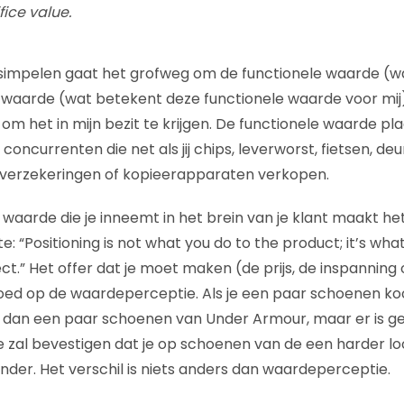
fice value.
simpelen gaat het grofweg om de functionele waarde (wa
waarde (wat betekent deze functionele waarde voor mij)
m het in mijn bezit te krijgen. De functionele waarde pla
concurrenten die net als jij chips, leverworst, fietsen, deu
verzekeringen of kopieerapparaten verkopen.
aarde die je inneemt in het brein van je klant maakt het 
: “Positioning is not what you do to the product; it’s wha
t.” Het offer dat je moet maken (de prijs, de inspanning 
loed op de waardeperceptie. Als je een paar schoenen ko
s dan een paar schoenen van Under Armour, maar er is g
 zal bevestigen dat je op schoenen van de een harder l
der. Het verschil is niets anders dan waardeperceptie.