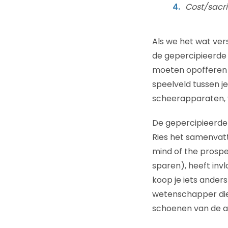
Cost/sacri
Als we het wat ver
de gepercipieerde 
moeten opofferen o
speelveld tussen je 
scheerapparaten, 
De gepercipieerde w
Ries het samenvatte
mind of the prospec
sparen), heeft inv
koop je iets ander
wetenschapper die
schoenen van de an