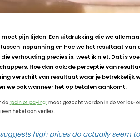
n moet pijn lijden. Een uitdrukking die we allemaal
tussen inspanning en hoe we het resultaat van 
die verhouding precies is, weet ik niet. Dat is voe
appers. Hoe dan ook: de perceptie van resulta
ng verschilt van resultaat waar je betrekkelijk 
ijden we ook wanneer het op betalen aankomt.
r de
‘pain of paying’
moet gezocht worden in de verlies-e
een hekel aan verlies.
suggests high prices do actually seem to