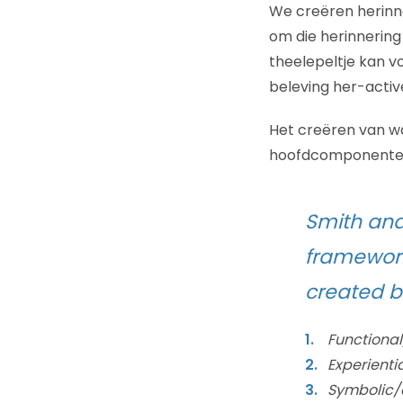
We creëren herinn
om die herinnering 
theelepeltje kan vo
beleving her-activ
Het creëren van wa
hoofdcomponente
Smith and
framework
created b
Functional
Experienti
Symbolic/e