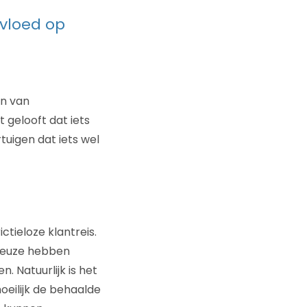
nvloed op
en van
 gelooft dat iets
uigen dat iets wel
ctieloze klantreis.
 keuze hebben
. Natuurlijk is het
oeilijk de behaalde