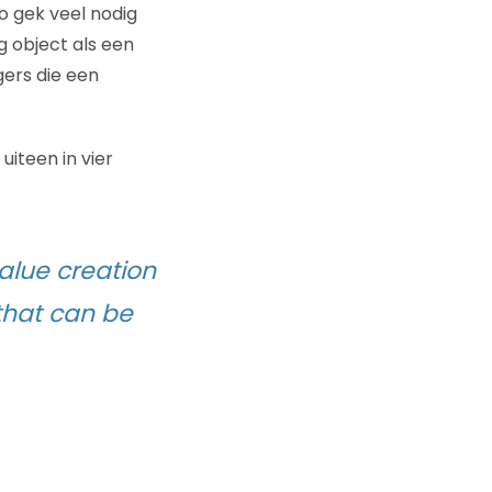
 gek veel nodig
g object als een
ggers die een
uiteen in vier
alue creation
 that can be