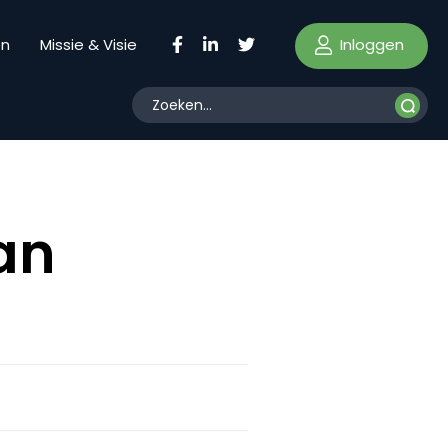
Inloggen
en
Missie & Visie
van