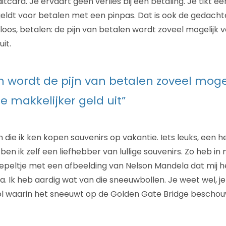
tcard. Je ervaart geen verlies bij een betaling. Je tikt ee
 geldt voor betalen met een pinpas. Dat is ook de gedach
eloos, betalen: de pijn van betalen wordt zoveel mogelijk 
uit.
en wordt de pijn van betalen zoveel mogel
e makkelijker geld uit”
ie ik ken kopen souvenirs op vakantie. Iets leuks, een h
ben ik zelf een liefhebber van lullige souvenirs. Zo heb in 
lepeltje met een afbeelding van Nelson Mandela dat mij h
ka. Ik heb aardig wat van die sneeuwbollen. Je weet wel, j
l waarin het sneeuwt op de Golden Gate Bridge beschouw