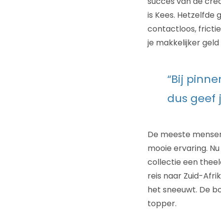
succes van de credi
is Kees. Hetzelfde
contactloos, fricti
je makkelijker geld 
“Bij pinn
dus geef j
De meeste mensen d
mooie ervaring. Nu 
collectie een thee
reis naar Zuid-Afri
het sneeuwt. De bo
topper.