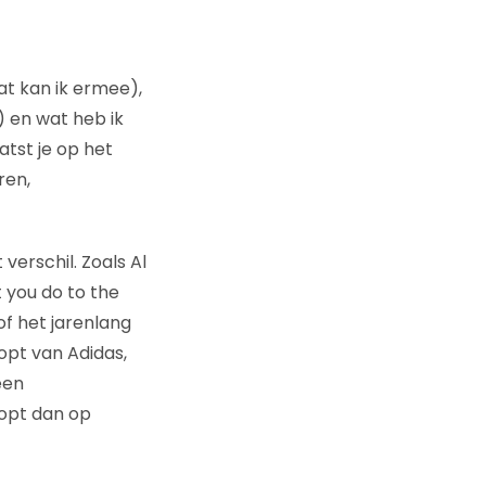
t kan ik ermee),
 en wat heb ik
atst je op het
ren,
verschil. Zoals Al
t you do to the
of het jarenlang
opt van Adidas,
een
oopt dan op