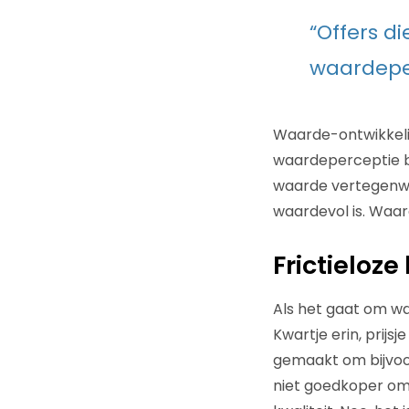
“Offers d
waardepe
Waarde-ontwikkelin
waardeperceptie bi
waarde vertegenwoo
waardevol is. Waar
Frictieloze
Als het gaat om waa
Kwartje erin, prij
gemaakt om bijvoorb
niet goedkoper om d