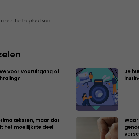
 reactie te plaatsen.
kelen
 we voor vooruitgang of
Je hu
hraling?
insti
 prima teksten, maar dat
Waaro
t het moeilijkste deel
genoe
versc