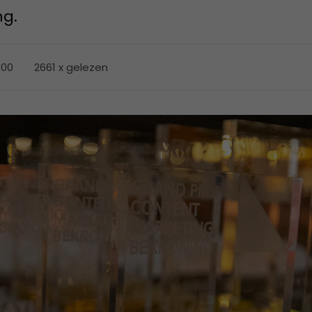
ng.
3:00
2661 x gelezen