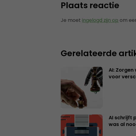
Plaats reactie
Je moet
ingelogd zijn op
om een
Gerelateerde arti
AI: Zorgen
voor versc
AI schrijft
was al nooi