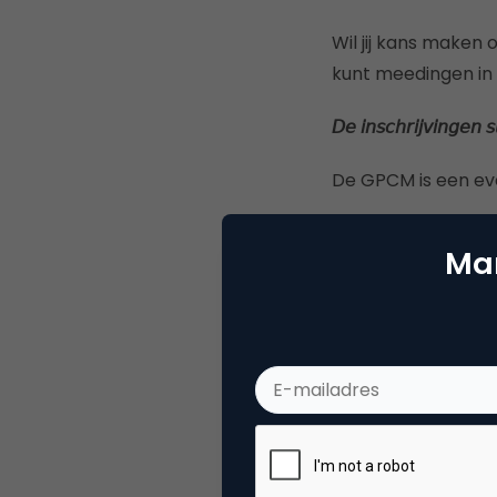
Wil jij kans maken
kunt meedingen in
𝘋𝘦
𝘪𝘯𝘴𝘤𝘩𝘳𝘪𝘫𝘷𝘪𝘯𝘨𝘦𝘯
𝘴
De GPCM is een ev
Grand Prix Conte
Mar
Deel dit artikel