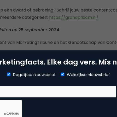
 op een award of bekroning? Schrijf jouw beste contentcas
 meerdere categorieën:
https://grandprixcm.nl/
𝘭𝘶𝘪𝘵𝘦𝘯
𝘰𝘱
25
𝘴𝘦𝘱𝘵𝘦𝘮𝘣𝘦𝘳
2024.
ent van MarketingTribune en het Genootschap van Cont
nt Marketing 2024
ketingfacts. Elke dag vers. Mis n
Dagelijkse nieuwsbrief
Wekelijkse nieuwsbrief
Kopieer link