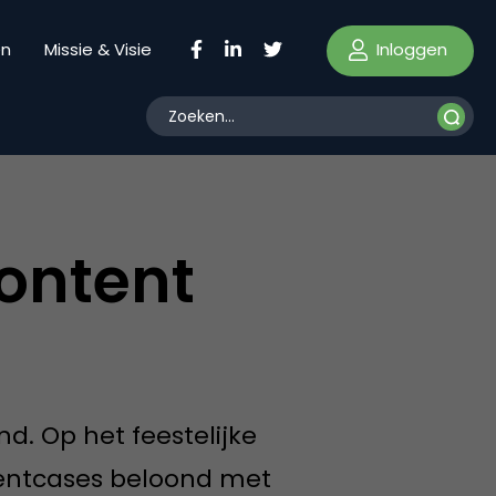
Inloggen
en
Missie & Visie
Content
d. Op het feestelijke
entcases beloond met