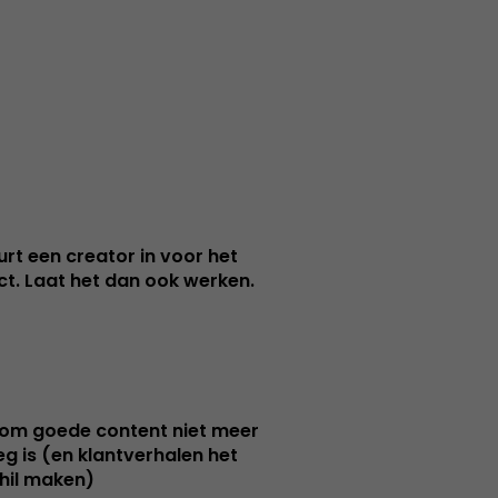
urt een creator in voor het
nct. Laat het dan ook werken.
m goede content niet meer
g is (en klantverhalen het
hil maken)