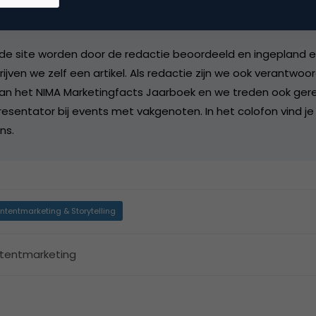
ctie
redactie bij
Marketingfacts
de site worden door de redactie beoordeeld en ingepland en 
rijven we zelf een artikel. Als redactie zijn we ook verantwoor
an het NIMA Marketingfacts Jaarboek en we treden ook gere
esentator bij events met vakgenoten. In het colofon vind je
ns.
ntentmarketing & Storytelling
tentmarketing