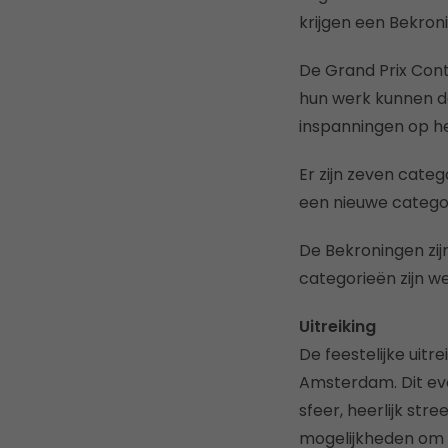
krijgen een Bekroni
De Grand Prix Cont
hun werk kunnen de
inspanningen op h
Er zijn zeven cate
een nieuwe categor
De Bekroningen zij
categorieën zijn w
Uitreiking
De feestelijke uitr
Amsterdam. Dit eve
sfeer, heerlijk st
mogelijkheden om 