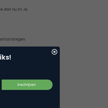
e dan nu in! Je
entstrategen.
iks!