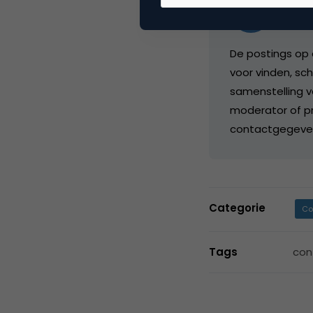
Reda
Hoofd
De postings op 
voor vinden, sch
samenstelling v
moderator of pr
contactgegeve
Categorie
Co
Tags
con