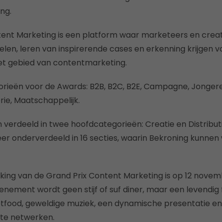
ng.
ent Marketing is een platform waar marketeers en creat
len, leren van inspirerende cases en erkenning krijgen v
et gebied van contentmarketing.
gorieën voor de Awards: B2B, B2C, B2E, Campagne, Jongere
ie, Maatschappelijk.
n verdeeld in twee hoofdcategorieën: Creatie en Distribut
eer onderverdeeld in 16 secties, waarin Bekroning kunnen
eiking van de Grand Prix Content Marketing is op 12 novem
nement wordt geen stijf of suf diner, maar een levendig f
reetfood, geweldige muziek, een dynamische presentatie en
te netwerken.