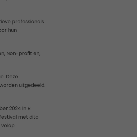
ieve professionals
oor hun
n, Non-profit en,
ie. Deze
 worden uitgedeeld.
ber 2024 in B
estival met dito
 volop