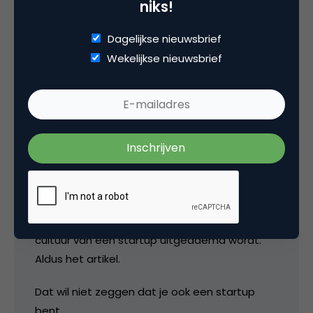
niks!
18 november 2014 om 08:15
Dagelijkse nieuwsbrief
Wekelijkse nieuwsbrief
Mike van Hoenselaar
Het stuk waar startup aangehaald gelezen.
Vind nog steeds hetzelfde.
Nextail heeft een prachtig omgeving waar de
cultuur van een startup uitgeademd wordt.
Aldus het artikel.
Dat wil niet zeggen dat je ook een startup
bent.