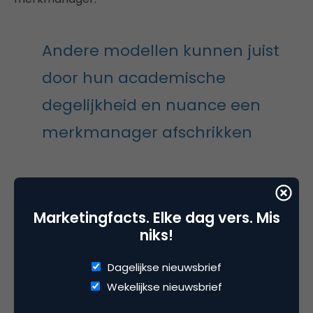
Andere modellen kunnen juist
door hun academische
degelijkheid en nuance een
merkmanager afschrikken
Andere modellen zijn populair en bruikbaar in de
praktijk terwijl wetenschappelijke onderbouwing
Marketingfacts. Elke dag vers. Mis
ontbreekt, zoals de Gouden Cirkel van Simon Sinek.
niks!
Sommige modellen gaan al decennia mee en
blijken onverminderd van kracht. Andere modellen
Dagelijkse nieuwsbrief
zijn nog jong, en helpen op een nieuwe manier naar
Wekelijkse nieuwsbrief
de wereld te kijken. Enkele modellen komen van