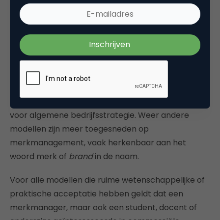
commerciële bureaus en missen soms aan
controleerbaarheid wat ze aan beloftes en
aantrekkingskracht teveel kunnen hebben. Andere
modellen kunnen juist door hun academische
degelijkheid en nuance een merkmanager
afschrikken. Sommige modellen hebben een scope
die een eind voorbij merkmanagement gaat, zoals
diverse positioneringsmodellen die zijn ontwikkeld
voor algemene bedrijfsstrategie. Weer andere
modellen zijn meer toegesneden op
merkmanagement, vaak herkenbaar aan het
woord merk of
brand
in de naam.
Voor alle modellen die ruime wetenschappelijke of
praktische acceptatie hebben geldt dat een
merkmanager, maar ook een student, docent of