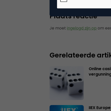
Plaats reactie
Je moet
ingelogd zijn op
om een
Gerelateerde arti
Online casi
vergunning
IIEX Europe