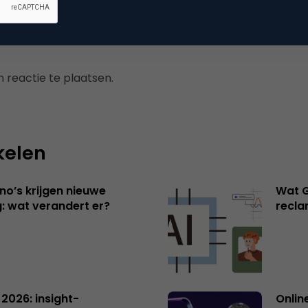
 reactie te plaatsen.
kelen
no’s krijgen nieuwe
Wat G
: wat verandert er?
recl
 2026: insight-
Onlin