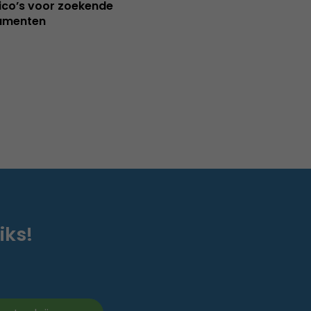
sico’s voor zoekende
umenten
iks!