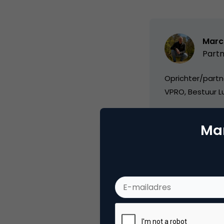
Marc
Partn
Oprichter/partn
VPRO, Bestuur Lu
Mar
Categorie
Ad
Tags
onli