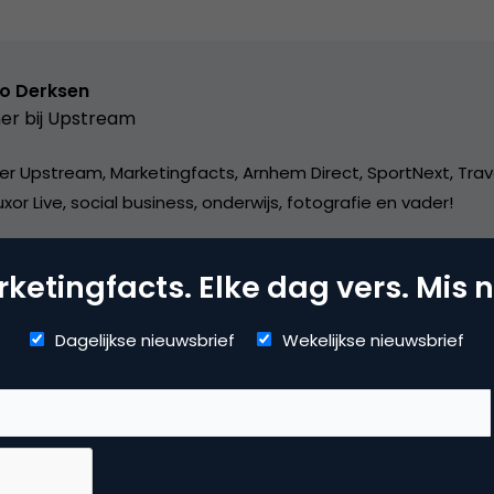
o Derksen
er bij
Upstream
er Upstream, Marketingfacts, Arnhem Direct, SportNext, Trav
xor Live, social business, onderwijs, fotografie en vader!
ketingfacts. Elke dag vers. Mis n
Dagelijkse nieuwsbrief
Wekelijkse nieuwsbrief
vertising
ne advertising