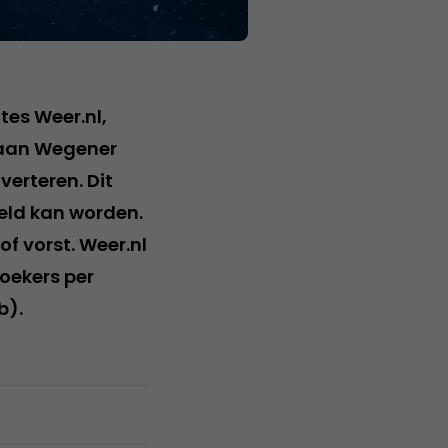
tes Weer.nl,
r aan Wegener
erteren. Dit
eld kan worden.
f vorst. Weer.nl
oekers per
b).