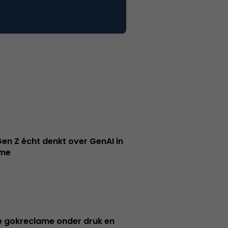
en Z écht denkt over GenAI in
ame
e gokreclame onder druk en