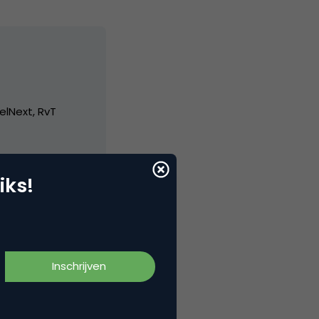
elNext, RvT
iks!