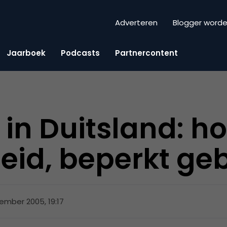
Adverteren
Blogger word
Jaarboek
Podcasts
Partnercontent
in Duitsland: h
id, beperkt geb
ember 2005, 19:17