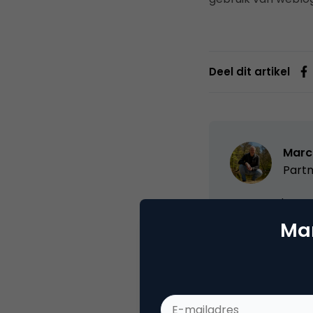
Deel dit artikel
Marc
Partn
Oprichter/partn
VPRO, Bestuur Lu
Mar