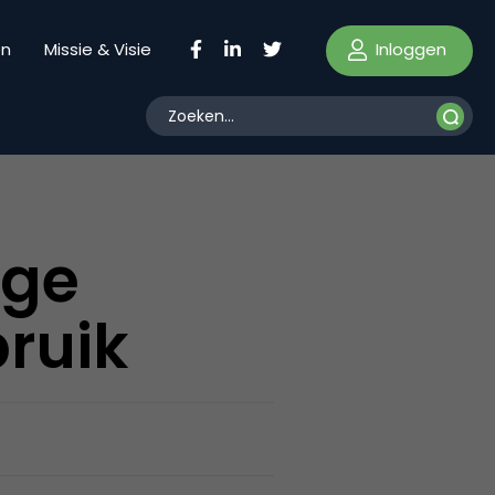
Inloggen
en
Missie & Visie
oge
ruik