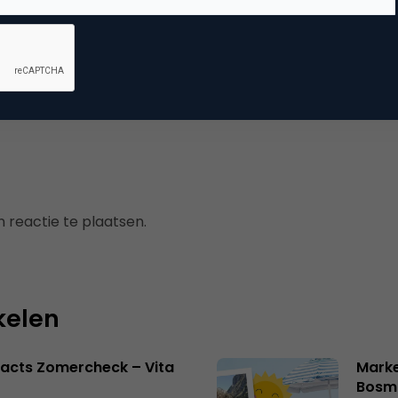
dia
ial media marketing
 reactie te plaatsen.
kelen
acts Zomercheck – Vita
Marke
Bosm