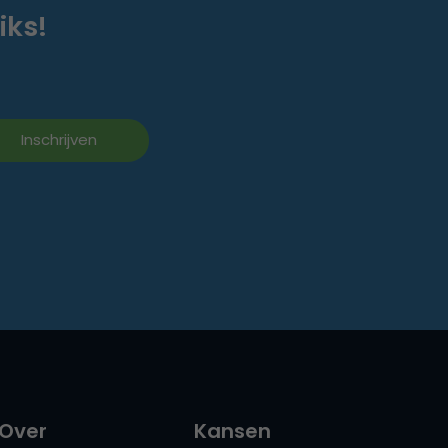
iks!
Over
Kansen