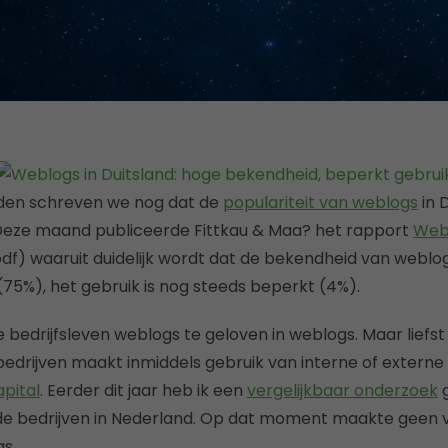
eden schreven we nog dat de
populariteit van weblogs
in 
eze maand publiceerde Fittkau & Maa? het rapport
Webl
df) waaruit duidelijk wordt dat de bekendheid van weblog
(75%), het gebruik is nog steeds beperkt (4%).
se bedrijfsleven weblogs te geloven in weblogs. Maar liefst
drijven maakt inmiddels gebruik van interne of externe
pital
. Eerder dit jaar heb ik een
vergelijkbaar onderzoek
g
e bedrijven in Nederland. Op dat moment maakte geen v
s.