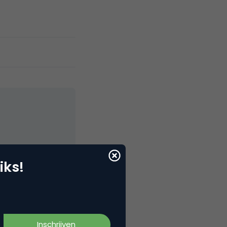
elNext, RvT
iks!