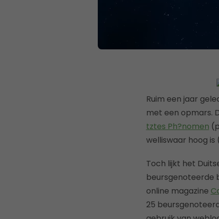
Ruim een jaar gel
met een opmars. D
tztes Ph?nomen
(p
welliswaar hoog is 
Toch lijkt het Duit
beursgenoteerde be
online magazine
Ca
25 beursgenoteerd
gebruik van weblog