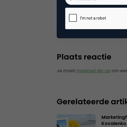
Categorie
Me
Tags
soc
Plaats reactie
Je moet
ingelogd zijn op
om een
Gerelateerde arti
Marketingf
Kovalenko