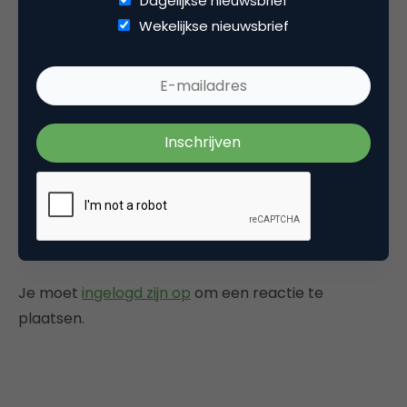
Dagelijkse nieuwsbrief
Wekelijkse nieuwsbrief
Categorie
Media
Tags
linkedin
Plaats reactie
Je moet
ingelogd zijn op
om een reactie te
plaatsen.