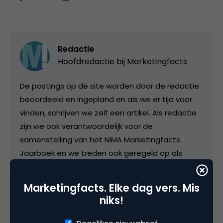
Redactie
Hoofdredactie bij
Marketingfacts
De postings op de site worden door de redactie
beoordeeld en ingepland en als we er tijd voor
vinden, schrijven we zelf een artikel. Als redactie
zijn we ook verantwoordelijk voor de
samenstelling van het NIMA Marketingfacts
Jaarboek en we treden ook geregeld op als
moderator of presentator bij events met
vakgenoten. In het colofon vind je onze
Marketingfacts. Elke dag vers. Mis
contactgegevens.
niks!